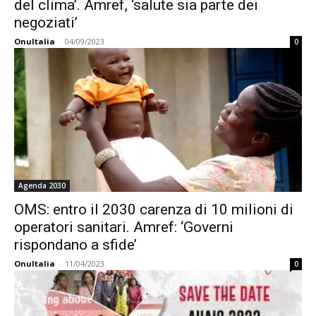
del clima’. Amref, ‘salute sia parte dei
negoziati’
OnuItalia
-
04/09/2023
0
Agenda 2030
OMS: entro il 2030 carenza di 10 milioni di
operatori sanitari. Amref: ‘Governi
rispondano a sfide’
OnuItalia
-
11/04/2023
0