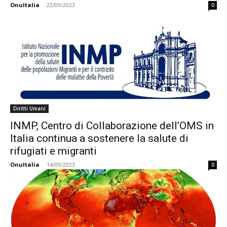
OnuItalia
-
22/09/2023
0
Diritti Umani
INMP, Centro di Collaborazione dell’OMS in
Italia continua a sostenere la salute di
rifugiati e migranti
OnuItalia
-
14/09/2023
0