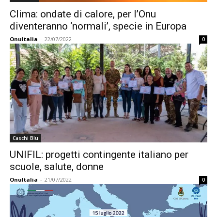
Clima: ondate di calore, per l’Onu
diventeranno ‘normali’, specie in Europa
OnuItalia
-
22/07/2022
0
Caschi Blu
UNIFIL: progetti contingente italiano per
scuole, salute, donne
OnuItalia
-
21/07/2022
0