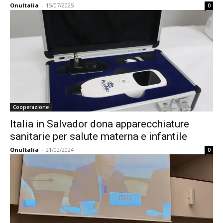
OnuItalia
-
15/07/2025
0
Cooperazione
Italia in Salvador dona apparecchiature
sanitarie per salute materna e infantile
OnuItalia
-
21/02/2024
0