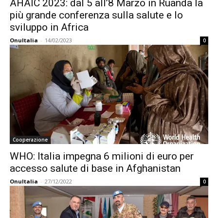
AHAIC 2023: dal 5 all’8 Marzo in Ruanda la
più grande conferenza sulla salute e lo
sviluppo in Africa
OnuItalia
-
14/02/2023
0
Cooperazione
WHO: Italia impegna 6 milioni di euro per
accesso salute di base in Afghanistan
OnuItalia
-
27/12/2022
0