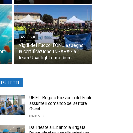
AMBIENTE
Vigili del Fuoco: l’ONU assegna
pre
la certificazione INSARAG a
team Usar light e medium
I PIÙ LETTI
UNIFIL: Brigata Pozzuolo del Friuli
assume il comando del settore
Ovest
08/08/2026
Da Trieste al Libano: la Brigata