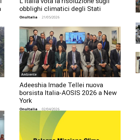
i
L’Italia vota la risoluzione sugli
a
obblighi climatici degli Stati
OnuItalia
-
21/05/2026
Ambiente
Adeeshia Imade Tellei nuova
borsista Italia-AOSIS 2026 a New
York
OnuItalia
-
02/04/2026