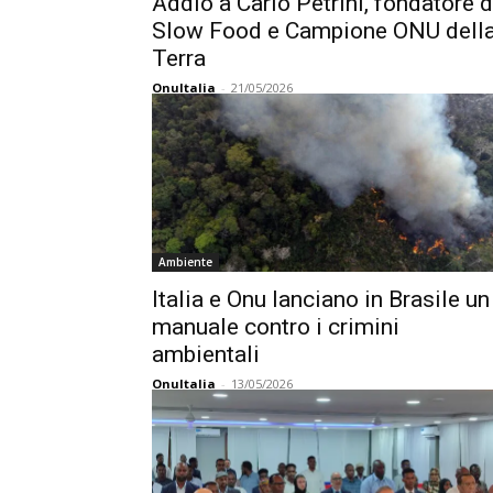
Addio a Carlo Petrini, fondatore d
Slow Food e Campione ONU dell
Terra
OnuItalia
-
21/05/2026
Ambiente
Italia e Onu lanciano in Brasile un
manuale contro i crimini
ambientali
OnuItalia
-
13/05/2026