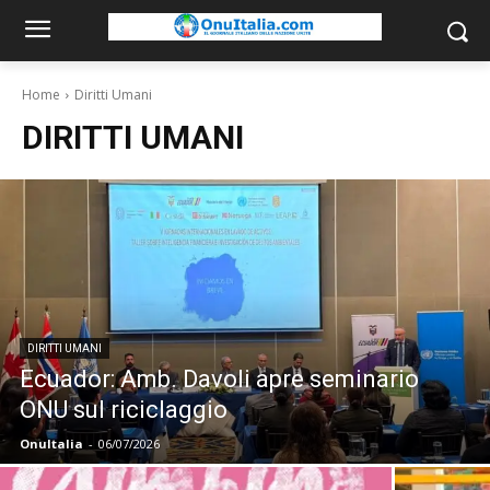
Home
Diritti Umani
DIRITTI UMANI
DIRITTI UMANI
Ecuador: Amb. Davoli apre seminario
ONU sul riciclaggio
OnuItalia
-
06/07/2026