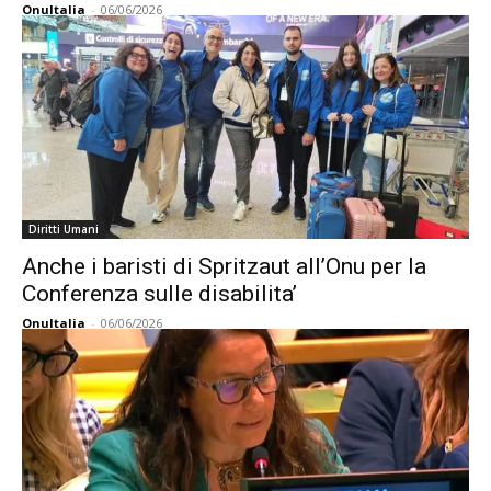
OnuItalia
-
06/06/2026
Diritti Umani
Anche i baristi di Spritzaut all’Onu per la
Conferenza sulle disabilita’
OnuItalia
-
06/06/2026