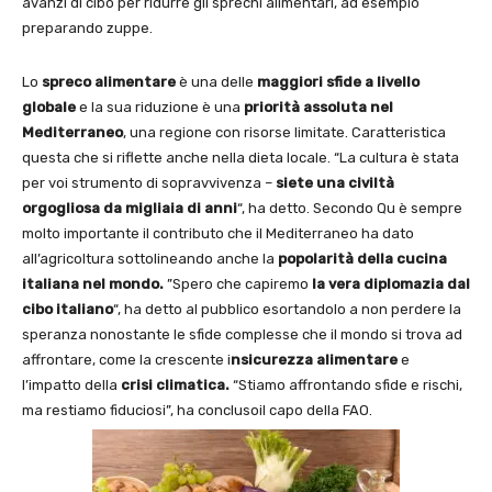
avanzi di cibo per ridurre gli sprechi alimentari, ad esempio
preparando zuppe.
Lo
spreco alimentare
è una delle
maggiori sfide a livello
globale
e la sua riduzione è una
priorità assoluta nel
Mediterraneo
, una regione con risorse limitate. Caratteristica
questa che si riflette anche nella dieta locale. “La cultura è stata
per voi strumento di sopravvivenza –
siete una civiltà
orgogliosa da migliaia di anni
“, ha detto. Secondo Qu è sempre
molto importante il contributo che il Mediterraneo ha dato
all’agricoltura sottolineando anche la
popolarità della cucina
italiana nel mondo.
”Spero che capiremo
la vera diplomazia dal
cibo italiano
“, ha detto al pubblico esortandolo a non perdere la
speranza nonostante le sfide complesse che il mondo si trova ad
affrontare, come la crescente i
nsicurezza alimentare
e
l’impatto della
crisi climatica.
“Stiamo affrontando sfide e rischi,
ma restiamo fiduciosi”, ha conclusoil capo della FAO.