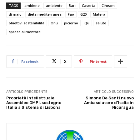
TAGS
ambiene
ambiente
Bari
Caserta
Ciheam
di maio
dieta mediterranea
Fao
G20
Matera
obiettivi sostenibilità
Onu
picierno
Qu
salute
spreco alimentare
Facebook
X
Pinterest
ARTICOLO PRECEDENTE
ARTICOLO SUCCESSIVO
Proprietà intellettuale:
Simone De Santi nuovo
Assemblee OMPI, sostegno
Ambasciatore d’Italia in
Italia a Sistema di Lisbona
Nicaragua