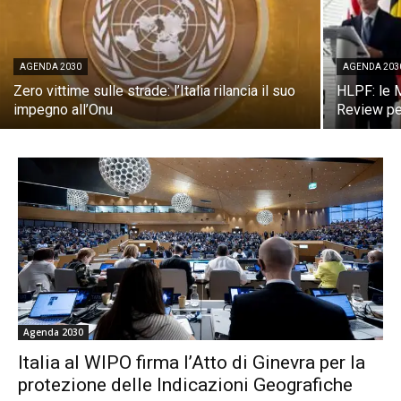
AGENDA 2030
AGENDA 203
Zero vittime sulle strade: l’Italia rilancia il suo
HLPF: le M
impegno all’Onu
Review pe
Agenda 2030
Italia al WIPO firma l’Atto di Ginevra per la
protezione delle Indicazioni Geografiche