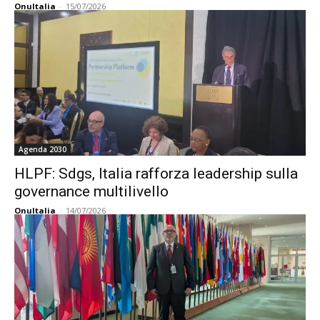
OnuItalia
-
15/07/2026
Agenda 2030
HLPF: Sdgs, Italia rafforza leadership sulla
governance multilivello
OnuItalia
-
14/07/2026