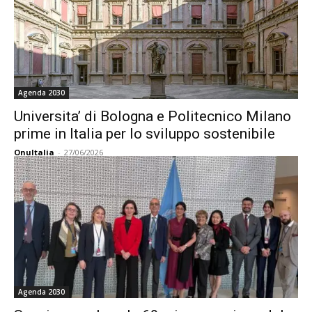
Agenda 2030
Universita’ di Bologna e Politecnico Milano
prime in Italia per lo sviluppo sostenibile
OnuItalia
-
27/06/2026
Agenda 2030