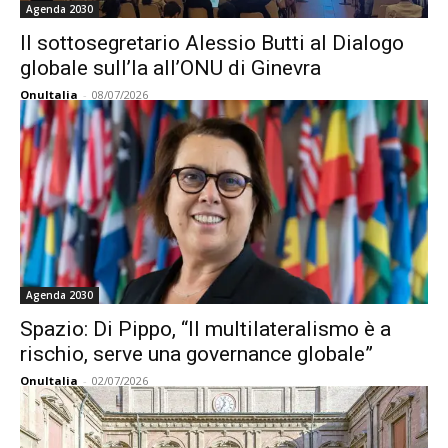
Agenda 2030
Il sottosegretario Alessio Butti al Dialogo
globale sull’Ia all’ONU di Ginevra
OnuItalia
-
08/07/2026
Agenda 2030
Spazio: Di Pippo, “Il multilateralismo è a
rischio, serve una governance globale”
OnuItalia
-
02/07/2026