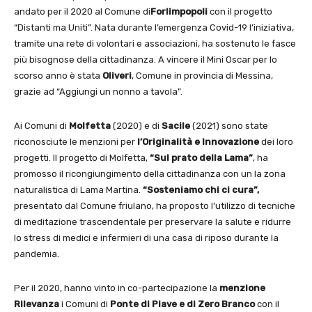
andato per il 2020 al Comune di
Forlimpopoli
con il progetto
“Distanti ma Uniti”. Nata durante l’emergenza Covid-19 l’iniziativa,
tramite una rete di volontari e associazioni, ha sostenuto le fasce
più bisognose della cittadinanza. A vincere il Mini Oscar per lo
scorso anno è stata
Oliveri
, Comune in provincia di Messina,
grazie ad “Aggiungi un nonno a tavola”.
Ai Comuni di
Molfetta
(2020) e di
Sacile
(2021) sono state
riconosciute le menzioni per
l’Originalità e Innovazione
dei loro
progetti. Il progetto di Molfetta,
“Sul prato della Lama”
, ha
promosso il ricongiungimento della cittadinanza con un la zona
naturalistica di Lama Martina.
“Sosteniamo chi ci cura”,
presentato dal Comune friulano, ha proposto l’utilizzo di tecniche
di meditazione trascendentale per preservare la salute e ridurre
lo stress di medici e infermieri di una casa di riposo durante la
pandemia.
Per il 2020, hanno vinto in co-partecipazione la
menzione
Rilevanza
i Comuni di
Ponte di Piave e di Zero Branco
con il