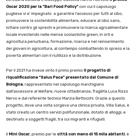
Oscar 2020 per la “Bari Food Policy”
con cui il capoluogo
pugliese si e’ impegnato a garantire l’accesso per tutti al cibo,
promuovere la sostenibilità alimentare, educare al cibo sano,
lottare contro gli sprechi e promuovere la ricerca agroalimentare
locale investendo nelle mense scolastiche green, in orti e
agricoltura periurbana, formazione, ricerca e nel reinserimento
dei giovani in agricoltura, al contempo combattendo lo spreco e la
povertà alimentari con il riutilizzo e la distribuzione.
Per il 2021 ha invece vinto il primo premio
il progetto di
riqualificazione “Salus Pace” presentato dal Comune di
Bologna
, rappresentato nel capoluogo marchigiano
dall’assessore al Welfare, nuove cittadinanze, fragilità Luca Rizzo
Nervo e dal referente tecnico Marzia Bettocchi. Grazie a questo
progetto, dove una volta sorgeva una clinica privata, Villa Salus, è
stato creato un centro servizi polifunzionale, dotato di alloggi, e
destinato a soggetti fragili, tra cui migranti e rifugiati.
Il
Mini Oscar
, premio per le
città con meno di 15 mila abitanti
, è