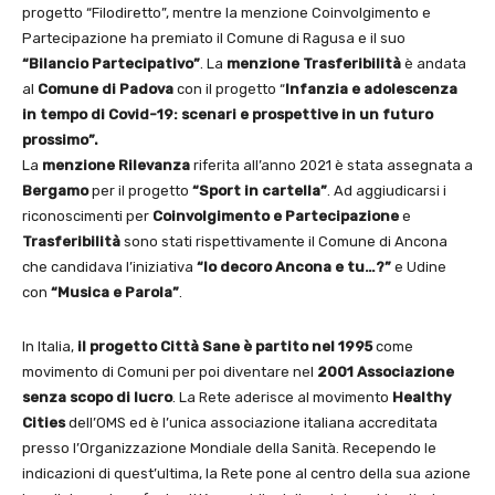
progetto “Filodiretto”, mentre la menzione Coinvolgimento e
Partecipazione ha premiato il Comune di Ragusa e il suo
“Bilancio Partecipativo”
. La
menzione Trasferibilità
è andata
al
Comune di Padova
con il progetto “
Infanzia e adolescenza
in tempo di Covid-19: scenari e prospettive in un futuro
prossimo”.
La
menzione Rilevanza
riferita all’anno 2021 è stata assegnata a
Bergamo
per il progetto
“Sport in cartella”
. Ad aggiudicarsi i
riconoscimenti per
Coinvolgimento e Partecipazione
e
Trasferibilità
sono stati rispettivamente il Comune di Ancona
che candidava l’iniziativa
“Io decoro Ancona e tu…?”
e Udine
con
“Musica e Parola”
.
In Italia,
il progetto Città Sane è partito nel 1995
come
movimento di Comuni per poi diventare nel
2001 Associazione
senza scopo di lucro
. La Rete aderisce al movimento
Healthy
Cities
dell’OMS ed è l’unica associazione italiana accreditata
presso l’Organizzazione Mondiale della Sanità. Recependo le
indicazioni di quest’ultima, la Rete pone al centro della sua azione