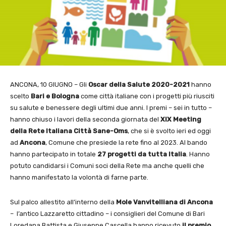
ANCONA, 10 GIUGNO – Gli
Oscar della Salute 2020-2021
hanno
scelto
Bari e Bologna
come città italiane con i progetti più riusciti
su salute e benessere degli ultimi due anni. I premi – sei in tutto –
hanno chiuso i lavori della seconda giornata del
XIX Meeting
della Rete Italiana Città Sane-Oms
, che si è svolto ieri ed oggi
ad
Ancona
, Comune che presiede la rete fino al 2023. Al bando
hanno partecipato in totale
27 progetti da tutta Italia
. Hanno
potuto candidarsi i Comuni soci della Rete ma anche quelli che
hanno manifestato la volontà di farne parte.
Sul palco allestito all’interno della
Mole Vanvitelliana di Ancona
– l’antico Lazzaretto cittadino – i consiglieri del Comune di Bari
Loredana Battista e Giuseppe Cascella hanno ricevuto
il premio