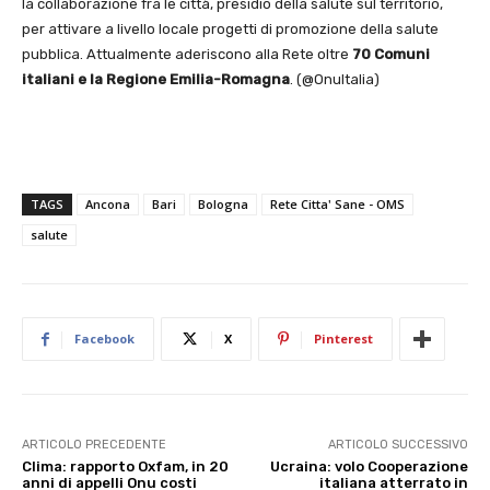
la collaborazione fra le città, presidio della salute sul territorio,
per attivare a livello locale progetti di promozione della salute
pubblica. Attualmente aderiscono alla Rete oltre
70 Comuni
italiani e la Regione Emilia-Romagna
. (@OnuItalia)
TAGS
Ancona
Bari
Bologna
Rete Citta' Sane - OMS
salute
Facebook
X
Pinterest
ARTICOLO PRECEDENTE
ARTICOLO SUCCESSIVO
Clima: rapporto Oxfam, in 20
Ucraina: volo Cooperazione
anni di appelli Onu costi
italiana atterrato in