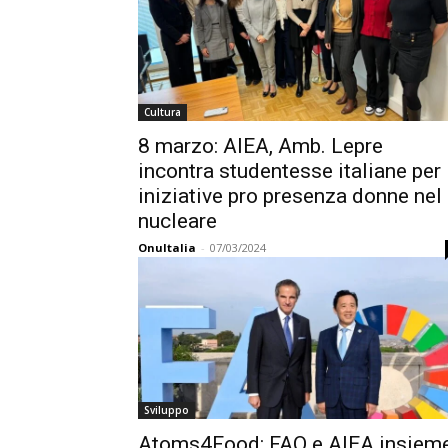
Cultura
8 marzo: AIEA, Amb. Lepre
incontra studentesse italiane per
iniziative pro presenza donne nel
nucleare
OnuItalia
-
07/03/2024
Sviluppo
Atoms4Food: FAO e AIEA insiem