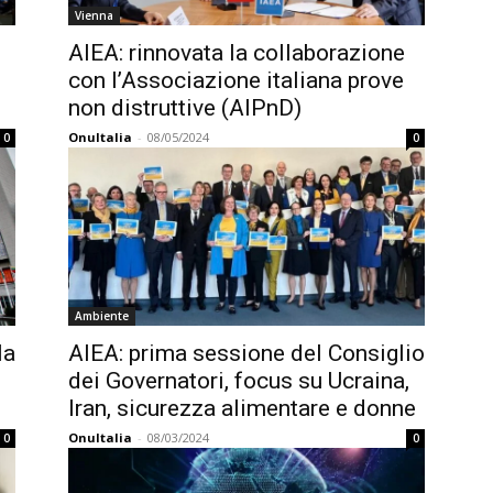
Vienna
AIEA: rinnovata la collaborazione
con l’Associazione italiana prove
non distruttive (AIPnD)
OnuItalia
-
08/05/2024
0
0
Ambiente
la
AIEA: prima sessione del Consiglio
dei Governatori, focus su Ucraina,
Iran, sicurezza alimentare e donne
OnuItalia
-
08/03/2024
0
0