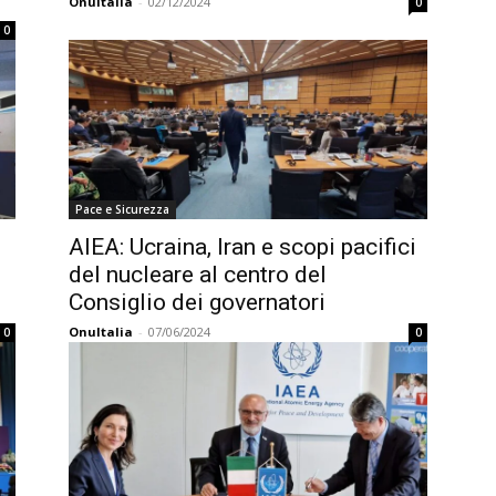
OnuItalia
-
02/12/2024
0
0
Pace e Sicurezza
AIEA: Ucraina, Iran e scopi pacifici
del nucleare al centro del
Consiglio dei governatori
OnuItalia
-
07/06/2024
0
0