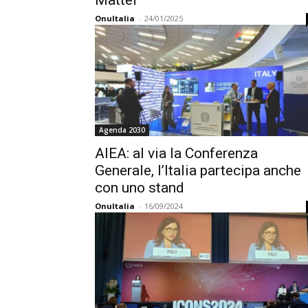
Mattei
OnuItalia
-
24/01/2025
Agenda 2030
AIEA: al via la Conferenza
Generale, l’Italia partecipa anche
con uno stand
OnuItalia
-
16/09/2024