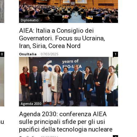
Diplomatici
AIEA: Italia a Consiglio dei
Governatori. Focus su Ucraina,
Iran, Siria, Corea Nord
OnuItalia
-
07/03/2025
0
1
Agenda 2030
Agenda 2030: conferenza AIEA
su
sulle principali sfide per gli usi
pacifici della tecnologia nucleare