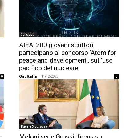
Sviluppo
AIEA: 200 giovani scrittori
partecipano al concorso ‘Atom for
peace and development’, sull’uso
pacifico del nucleare
OnuItalia
-
11/12/2023
0
0
Pace e Sicurezza
e
Meloni vede Grossi: focus su