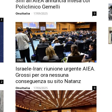
Silli all’AIEA annuncia intesa col
Policlinico Gemelli
OnuItalia
-
17/09/2025
0
3
ONU
Israele-Iran: riunione urgente AIEA.
Grossi per ora nessuna
conseguenza su sito Natanz
2
OnuItalia
-
17/06/2025
0