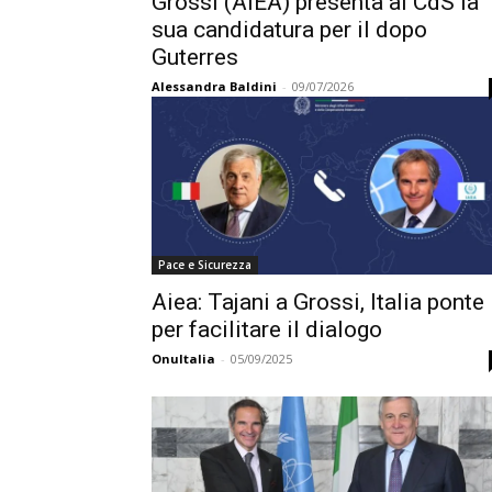
Grossi (AIEA) presenta al CdS la
sua candidatura per il dopo
Guterres
Alessandra Baldini
-
09/07/2026
Pace e Sicurezza
Aiea: Tajani a Grossi, Italia ponte
per facilitare il dialogo
OnuItalia
-
05/09/2025