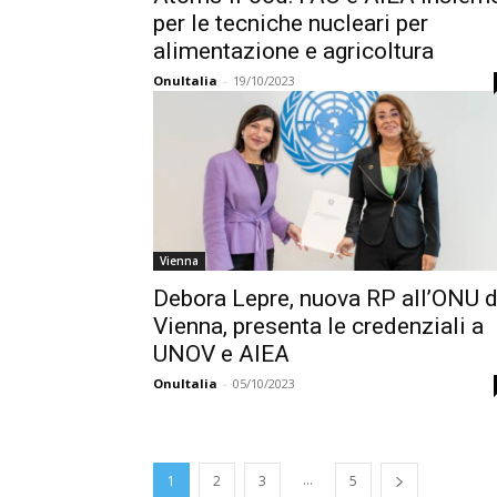
per le tecniche nucleari per
alimentazione e agricoltura
OnuItalia
-
19/10/2023
Vienna
Debora Lepre, nuova RP all’ONU d
Vienna, presenta le credenziali a
UNOV e AIEA
OnuItalia
-
05/10/2023
...
1
2
3
5