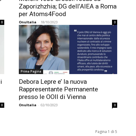
Zaporizhzhia; DG dell’AIEA a Roma
per Atoms4Food
OnuItalia
-
18/10/2023
0
0
Prima Pagina
i
Debora Lepre e’ la nuova
Rappresentante Permanente
presso le OOII di Vienna
OnuItalia
-
02/10/2023
0
0
Pagina 1 di 5