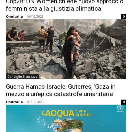
Cop28: UN Women chiede nuovo approccio
femminista alla giustizia climatica
OnuItalia
-
06/12/2023
0
Consiglio Sicurezza
Guerra Hamas-Israele: Guterres, ‘Gaza in
mezzo a un’epica catastrofe umanitaria’
OnuItalia
-
01/12/2023
0