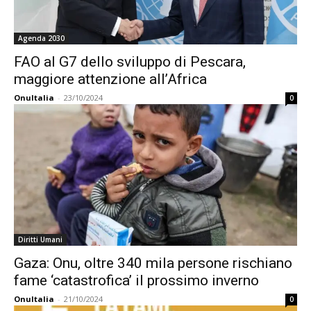
Agenda 2030
FAO al G7 dello sviluppo di Pescara,
maggiore attenzione all’Africa
OnuItalia
-
23/10/2024
0
Diritti Umani
Gaza: Onu, oltre 340 mila persone rischiano
fame ‘catastrofica’ il prossimo inverno
OnuItalia
-
21/10/2024
0