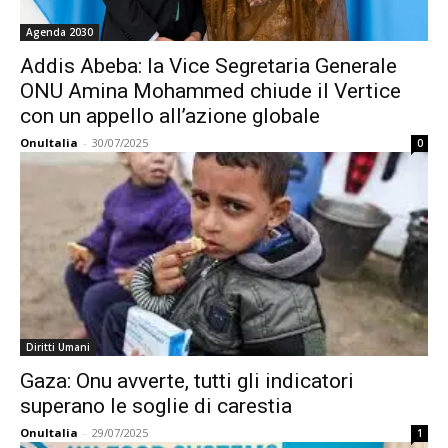
Agenda 2030
Addis Abeba: la Vice Segretaria Generale
ONU Amina Mohammed chiude il Vertice
con un appello all’azione globale
OnuItalia
-
30/07/2025
0
Diritti Umani
Gaza: Onu avverte, tutti gli indicatori
superano le soglie di carestia
OnuItalia
-
29/07/2025
1