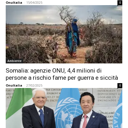
OnuItalia
-
15/04/2025
0
Ambiente
Somalia: agenzie ONU, 4,4 milioni di
persone a rischio fame per guerra e siccità
OnuItalia
-
27/02/2025
0