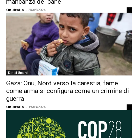
mancanza del pane
OnuItalia
-
28/05/2024
0
Diritti Umani
Gaza: Onu, Nord verso la carestia, fame
come arma si configura come un crimine di
guerra
OnuItalia
-
19/03/2024
0