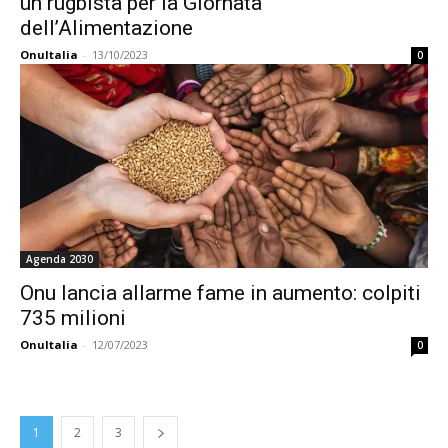
un rugbista per la Giornata
dell’Alimentazione
OnuItalia
-
13/10/2023
0
Agenda 2030
Onu lancia allarme fame in aumento: colpiti
735 milioni
OnuItalia
-
12/07/2023
0
1
2
3