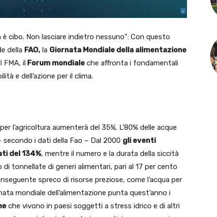
ua è cibo. Non lasciare indietro nessuno”: Con questo
de della
FAO,
la
Giornata Mondiale della alimentazione
 FMA, il
Forum mondiale
che affronta i fondamentali
ità e dell’azione per il clima.
er l’agricoltura aumenterà del 35%. L’80% delle acque
 – secondo i dati della Fao – Dal 2000
gli eventi
ati del 134%
, mentre il numero e la durata della siccità
di tonnellate di generi alimentari, pari al 17 per cento
conseguente spreco di risorse preziose, come l’acqua per
rnata mondiale dell’alimentazione punta quest’anno i
ne
che vivono in paesi soggetti a stress idrico e di altri