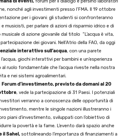
mana di eventi,
forum per il dialogo e persino laboratori
ione, nonché agli investimenti presso l’FMA. Il 19 ottobre
entazione per i giovani: gli studenti si confronteranno
i e musicisti, per parlare di azioni di risparmio idrico e di
 musicale di azione giovanile dal titolo “L’acqua è vita,
partecipazione dei giovani. Nell’Atrio della FAO, da oggi
enziale interattivo sull’acqua
, con una parete
r l’acqua, giochi interattivi per bambini e un’esperienza
o al ruolo fondamentale che l’acqua riveste nella nostra
vita e nei sistemi agroalimentari.
l
Forum d’investimento, previsto da domani al 20
ottobre
, vede la partecipazione di 31 Paesi. I potenziali
investitori verranno a conoscenza delle opportunità di
investimento, mentre le singole nazioni illustreranno i
loro piani d’investimento, sviluppati con l’obiettivo di
ridurre la povertà e la fame. L’evento darà spazio anche
 il Sahel,
sottolineando l’importanza di finanziamenti a