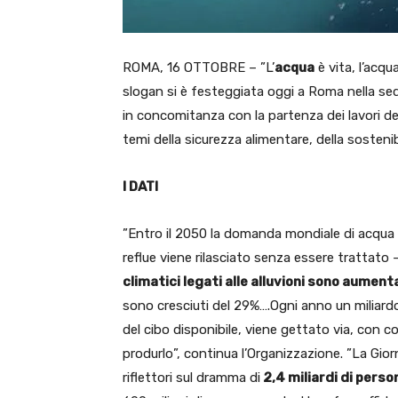
ROMA, 16 OTTOBRE – ”L’
acqua
è vita, l’acq
slogan si è festeggiata oggi a Roma nella se
in concomitanza con la partenza dei lavori del
temi della sicurezza alimentare, della sostenibil
I DATI
”Entro il 2050 la domanda mondiale di acqua p
reflue viene rilasciato senza essere trattato
climatici legati alle alluvioni sono aument
sono cresciuti del 29%….Ogni anno un miliardo 
del cibo disponibile, viene gettato via, con 
produrlo”, continua l’Organizzazione. ”La Gio
riflettori sul dramma di
2,4 miliardi di perso