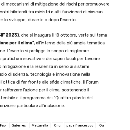
e di meccanismi di mitigazione dei rischi per promuovere
ntri bilaterali tra ministri e alti funzionari di ciascun
r lo sviluppo, durante o dopo l’evento.
SIF 2023)
, che si inaugura il 18 ottobre, verte sul tema
ne per il clima”,
all’interno della più ampia tematica
e. L’evento si prefigge lo scopo di migliorare
lle pratiche innovative e dei saperi locali per favorire
 mitigazione e la resilienza in seno ai sistemi
ruolo di scienza, tecnologia e innovazione nella
’ottica di far fronte alle sfide climatiche. Il Forum
 rafforzare l’azione per il clima, sostenendo il
enibile e il programma dei “Quattro pilastri del
nzione particolare all’inclusione.
Fao
Guterres
Mattarella
Onu
papa francesoco
Qu