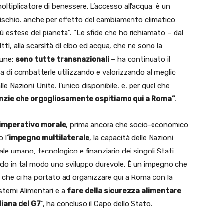
tiplicatore di benessere. L’accesso all’acqua, è un
ischio, anche per effetto del cambiamento climatico
ù estese del pianeta”. “Le sfide che ho richiamato – dal
ti, alla scarsità di cibo ed acqua, che ne sono la
une:
sono tutte transnazionali
– ha continuato il
za di combatterle utilizzando e valorizzando al meglio
 Nazioni Unite, l’unico disponibile, e, per quel che
zie che orgogliosamente ospitiamo qui a Roma”.
 imperativo morale
, prima ancora che socio-economico
o l
‘impegno multilaterale
, la capacità delle Nazioni
ale umano, tecnologico e finanziario dei singoli Stati
ndo in tal modo uno sviluppo durevole. È un impegno che
e che ci ha portato ad organizzare qui a Roma con la
istemi Alimentari e a
fare della sicurezza alimentare
liana del G7
“, ha concluso il Capo dello Stato.