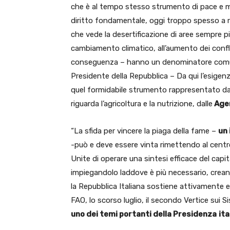
che è al tempo stesso strumento di pace e mol
diritto fondamentale, oggi troppo spesso a r
che vede la desertificazione di aree sempre pi
cambiamento climatico, all’aumento dei conflit
conseguenza – hanno un denominatore com
Presidente della Repubblica – Da qui l’esigen
quel formidabile strumento rappresentato dalle
riguarda l’agricoltura e la nutrizione, dalle
Agen
“La sfida per vincere la piaga della fame –
un
-può e deve essere vinta rimettendo al centr
Unite di operare una sintesi efficace del capit
impiegandolo laddove è più necessario, crea
la Repubblica Italiana sostiene attivamente 
FAO, lo scorso luglio, il secondo Vertice sui S
uno dei temi portanti della Presidenza
ita