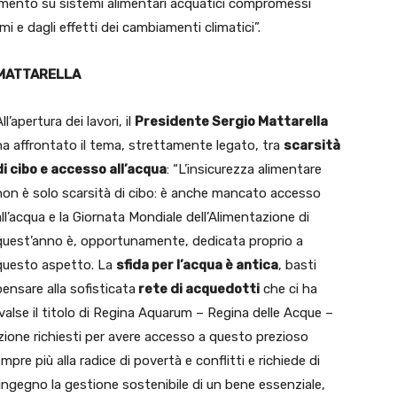
damento su sistemi alimentari acquatici compromessi
i e dagli effetti dei cambiamenti climatici”.
MATTARELLA
ll’apertura dei lavori, il
Presidente Sergio Mattarella
ha affrontato il tema, strettamente legato, tra
scarsità
di cibo e accesso all’acqua
: “L’insicurezza alimentare
non è solo scarsità di cibo: è anche mancato accesso
all’acqua e la Giornata Mondiale dell’Alimentazione di
quest’anno è, opportunamente, dedicata proprio a
questo aspetto. La
sfida per l’acqua è antica
, basti
pensare alla sofisticata
rete di acquedotti
che ci ha
valse il titolo di Regina Aquarum – Regina delle Acque –
zione richiesti per avere accesso a questo prezioso
re più alla radice di povertà e conflitti e richiede di
ingegno la gestione sostenibile di un bene essenziale,