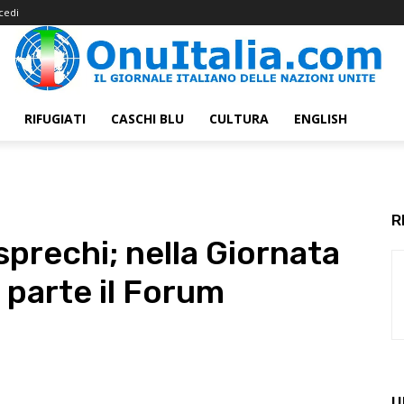
cedi
RIFUGIATI
CASCHI BLU
CULTURA
ENGLISH
R
sprechi; nella Giornata
 parte il Forum
U