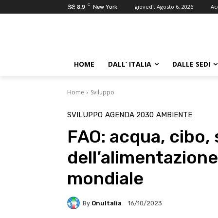
C
giovedì, Agosto 6, 2026
Ac
8.9
New York
HOME
DALL’ ITALIA
DALLE SEDI
Home
Sviluppo
SVILUPPO
AGENDA 2030
AMBIENTE
FAO: acqua, cibo, 
dell’alimentazione
mondiale
By
OnuItalia
16/10/2023