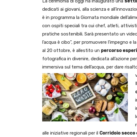
La cerimonia di oggi ha inaugurato una
setti
dedicati ai giovani, alla scienza e all’innovaz
è in programma la Giornata mondiale dell’alim
con ospiti speciali tra cui chef, atleti, attivist
pratiche sostenibili. Sarà presentato un video
l’acqua è cibo”, per promuovere l’impegno e la 
al 20 ottobre, è allestito un
percorso esperi
fotografica in divenire, dedicata all’azione pe
immersiva sul tema dell’acqua, per dare risalt
I
alle iniziative regionali per il
Corridoio secco e