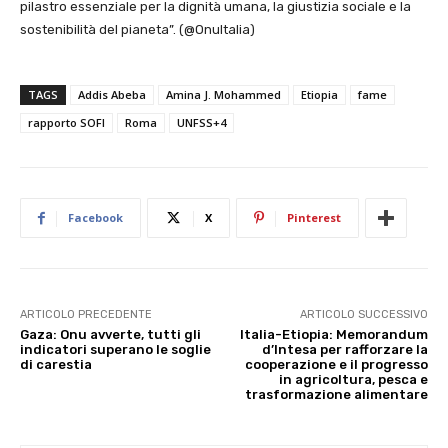
pilastro essenziale per la dignità umana, la giustizia sociale e la
sostenibilità del pianeta”. (@OnuItalia)
TAGS
Addis Abeba
Amina J. Mohammed
Etiopia
fame
rapporto SOFI
Roma
UNFSS+4
Facebook
X
Pinterest
ARTICOLO PRECEDENTE
ARTICOLO SUCCESSIVO
Gaza: Onu avverte, tutti gli
Italia-Etiopia: Memorandum
indicatori superano le soglie
d’Intesa per rafforzare la
di carestia
cooperazione e il progresso
in agricoltura, pesca e
trasformazione alimentare