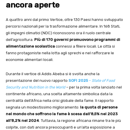
ancora aperte
A quattro anni dal primo Vertice, oltre 130 Paesi hanno sviluppato
percorsi nazionali per la trasformazione alimentare. In 168 Stati,
gli impegni climatici (NDC) riconoscono ora il ruolo centrale
dell’agricoltura.
Più di 170 governi promuovono programmi di
alimentazione scolastica
connessi a filiere locali. Le città si
fanno protagoniste nella lotta agli sprechi e nel rafforzare le
economie alimentari locali.
Durante il vertice di Addis Abeba si è svolta anche la
presentazione del nuovo rapporto
SOFI 2025
–
State of Food
Security and Nutrition in the World
– per la prima volta lanciato nel
continente africano, una scelta altamente simbolica data la
centralità dell’Africa nella crisi globale della fame. Il rapporto
segnala un modestissimo miglioramento:
la quota di persone
nel mondo che soffrono la fame è scesa dall’8,5% nel 2023
all’8,2% nel 2024
. Tuttavia, la regione africana rimane tra le più
colpite, con dati ancora preoccupanti e un’alta esposizione a