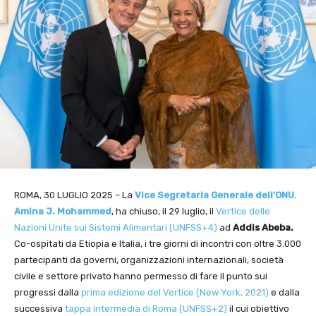
ROMA, 30 LUGLIO 2025 – La
Vice Segretaria Generale dell’ONU
,
Amina J. Mohammed
, ha chiuso, il 29 luglio, il
Vertice delle
Nazioni Unite sui Sistemi Alimentari (UNFSS+4)
ad
Addis Abeba.
Co-ospitati da Etiopia e Italia, i tre giorni di incontri con oltre 3.000
partecipanti da governi, organizzazioni internazionali, società
civile e settore privato hanno permesso di fare il punto sui
progressi dalla
prima edizione del Vertice (New York, 2021)
e dalla
successiva
tappa intermedia di Roma (UNFSS+2)
il cui obiettivo