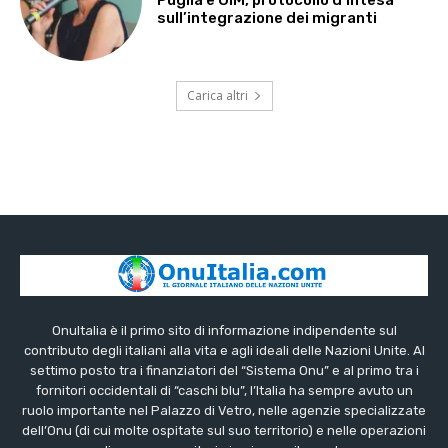
Puglia e OIM, protocollo d’intesa
sull’integrazione dei migranti
Carica altri
OnuItalia è il primo sito di informazione indipendente sul
contributo degli italiani alla vita e agli ideali delle Nazioni Unite. Al
settimo posto tra i finanziatori del “Sistema Onu” e al primo tra i
fornitori occidentali di “caschi blu”, l’Italia ha sempre avuto un
ruolo importante nel Palazzo di Vetro, nelle agenzie specializzate
dell’Onu (di cui molte ospitate sul suo territorio) e nelle operazioni