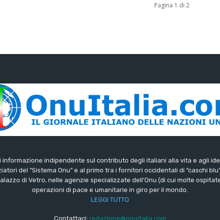
Pagina 1 di 2
di informazione indipendente sul contributo degli italiani alla vita e agli ide
iatori del “Sistema Onu” e al primo tra i fornitori occidentali di “caschi blu
lazzo di Vetro, nelle agenzie specializzate dell’Onu (di cui molte ospitate 
operazioni di pace e umanitarie in giro per il mondo.
LEGGI TUTTO
Contattaci:
redazione@onuitalia.com