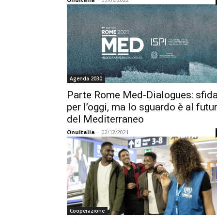
Agenda 2030
Parte Rome Med-Dialogues: sfid
per l’oggi, ma lo sguardo è al futu
del Mediterraneo
OnuItalia
-
02/12/2021
Cooperazione