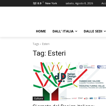
C
sabato, Agosto 8, 2026
Acc
8.9
New York
HOME
DALL’ ITALIA
DALLE SEDI
Tags
Esteri
Tag:
Esteri
Cultura