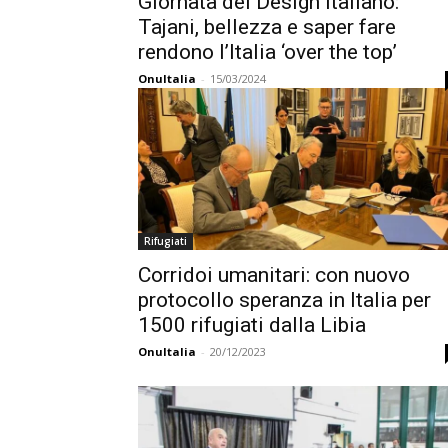
Giornata del Design italiano:
Tajani, bellezza e saper fare
rendono l’Italia ‘over the top’
OnuItalia
-
15/03/2024
Rifugiati
Corridoi umanitari: con nuovo
protocollo speranza in Italia per
1500 rifugiati dalla Libia
OnuItalia
-
20/12/2023