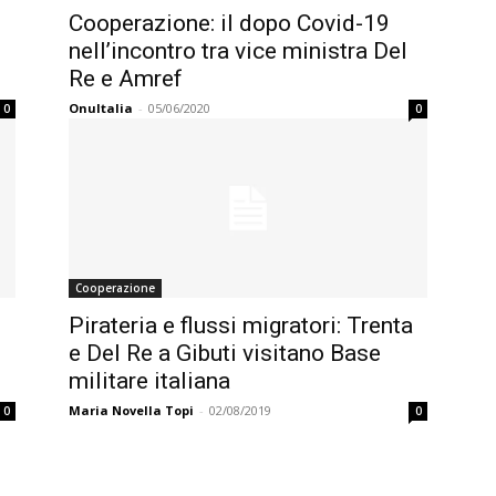
Cooperazione: il dopo Covid-19
nell’incontro tra vice ministra Del
Re e Amref
OnuItalia
-
05/06/2020
0
0
Cooperazione
e
Pirateria e flussi migratori: Trenta
e Del Re a Gibuti visitano Base
militare italiana
Maria Novella Topi
-
02/08/2019
0
0