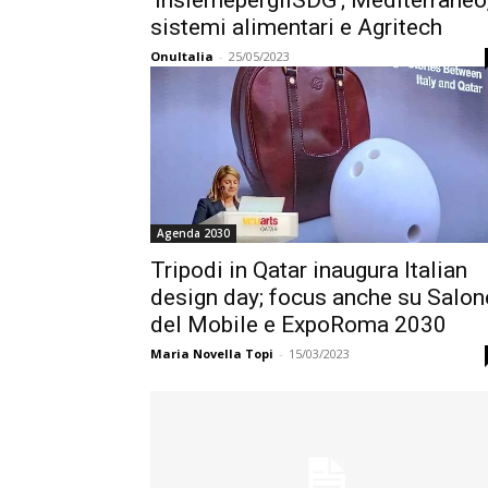
‘InsiemepergliSDG’; Mediterraneo
sistemi alimentari e Agritech
OnuItalia
-
25/05/2023
Agenda 2030
Tripodi in Qatar inaugura Italian
design day; focus anche su Salon
del Mobile e ExpoRoma 2030
Maria Novella Topi
-
15/03/2023