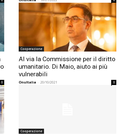
0
0
Cooperazione
a
Al via la Commissione per il diritto
ro
umanitario. Di Maio, aiuto ai più
vulnerabili
OnuItalia
-
20/10/2021
0
0
Cooperazione