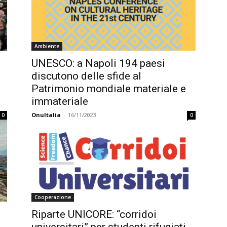
Ambiente
UNESCO: a Napoli 194 paesi
discutono delle sfide al
Patrimonio mondiale materiale e
immateriale
OnuItalia
-
16/11/2023
0
0
Cooperazione
Riparte UNICORE: “corridoi