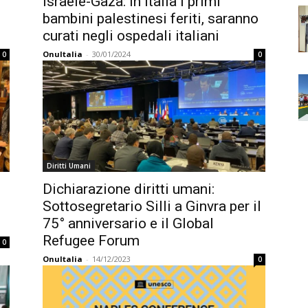
Israele-Gaza: in Italia i primi
bambini palestinesi feriti, saranno
curati negli ospedali italiani
OnuItalia
-
30/01/2024
0
0
Diritti Umani
Dichiarazione diritti umani:
Sottosegretario Silli a Ginvra per il
75° anniversario e il Global
Refugee Forum
0
OnuItalia
-
14/12/2023
0