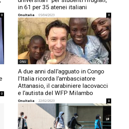
,
universitari” per studenti rifugiati,
in 61 per 35 atenei italiani
OnuItalia
-
05/04/2023
0
0
ONU
A due anni dall’agguato in Congo
e
l’Italia ricorda l’ambasciatore
Attanasio, il carabiniere Iacovacci
e l’autista del WFP Milambo
0
OnuItalia
-
22/02/2023
0