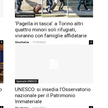
Cooperazione
‘Pagella in tasca’: a Torino altri
quattro minori soli rifugiati,
vivranno con famiglie affidatarie
OnuItalia
-
17/10/2022
0
0
Speciale UNESCO
o
UNESCO: si insedia l’Osservatorio
nazionale per il Patrimonio
Immateriale
OnuItalia
-
18/01/2022