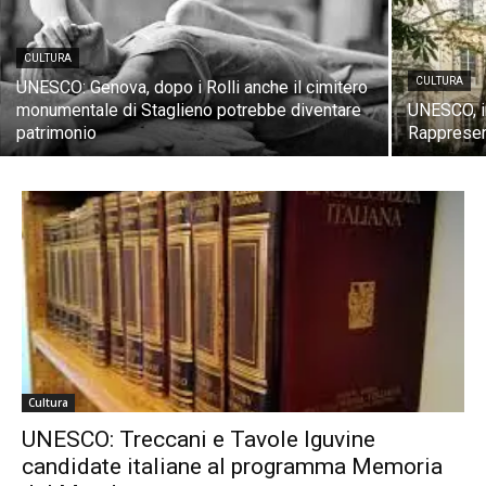
CULTURA
CULTURA
UNESCO: Genova, dopo i Rolli anche il cimitero
monumentale di Staglieno potrebbe diventare
UNESCO, i
patrimonio
Rappresen
Cultura
UNESCO: Treccani e Tavole Iguvine
candidate italiane al programma Memoria