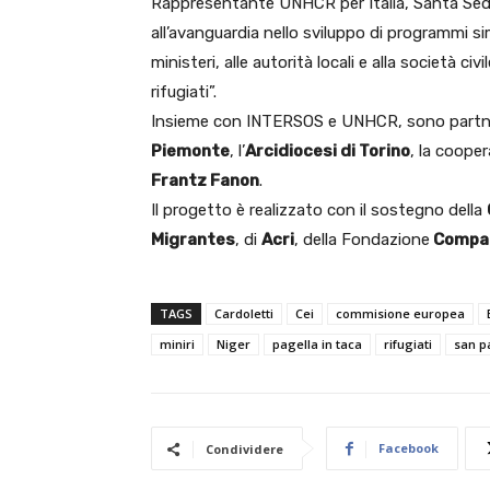
Rappresentante UNHCR per Italia, Santa Sede 
all’avanguardia nello sviluppo di programmi si
ministeri, alle autorità locali e alla società c
rifugiati”.
Insieme con INTERSOS e UNHCR, sono partner 
Piemonte
, l’
Arcidiocesi di Torino
, la coope
Frantz Fanon
.
Il progetto è realizzato con il sostegno della
Migrantes
, di
Acri
, della Fondazione
Compag
TAGS
Cardoletti
Cei
commisione europea
miniri
Niger
pagella in taca
rifugiati
san p
Facebook
Condividere