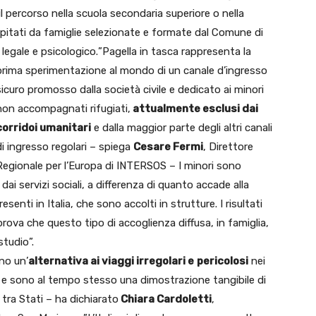
 percorso nella scuola secondaria superiore o nella
pitati da famiglie selezionate e formate dal Comune di
legale e psicologico.
”Pagella in tasca rappresenta la
prima sperimentazione al mondo di un canale d’ingresso
sicuro promosso dalla società civile e dedicato ai minori
non accompagnati rifugiati,
attualmente esclusi dai
corridoi umanitari
e dalla maggior parte degli altri canali
di ingresso regolari – spiega
Cesare Fermi
, Direttore
Regionale per l’Europa di INTERSOS – I minori sono
dai servizi sociali, a differenza di quanto accade alla
enti in Italia, che sono accolti in strutture. I risultati
prova che questo tipo di accoglienza diffusa, in famiglia,
studio”.
no un’
alternativa ai viaggi irregolari e
pericolosi
nei
ti e sono al tempo stesso una dimostrazione tangibile di
 tra Stati – ha dichiarato
Chiara Cardoletti
,