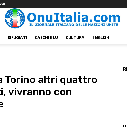
edi
RIFUGIATI
CASCHI BLU
CULTURA
ENGLISH
R
 a Torino altri quattro
ti, vivranno con
e
U