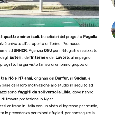
di
quattro minori soli
, beneficiari del progetto
Pagella
at
i è arrivato all’aeroporto di Torino. Promosso
ieme ad
UNHCR
, Agenzia
ONU
per i Rifugiati e realizzato
 degli
Esteri
, dell’
Interno
e del
Lavoro
, all’impegno
l progetto ha già visto l’arrivo di un primo gruppo di
tra i 16 e i 17 anni,
originari del
Darfur
, in
Sudan
, e
a base della loro motivazione allo studio in seguito ad
agazzi sono
fuggiti da
soli verso la Libia
, dove hanno
di trovare protezione in Niger.
azzi entrano in Italia con un visto di ingresso per studio,
ata in precedenza per minori rifugiati, per conseguire la