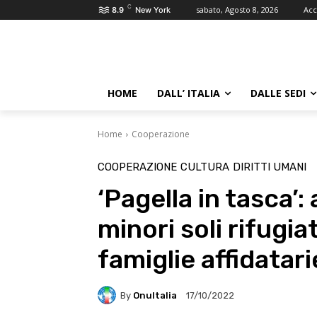
C
sabato, Agosto 8, 2026
Acc
8.9
New York
HOME
DALL’ ITALIA
DALLE SEDI
Home
Cooperazione
COOPERAZIONE
CULTURA
DIRITTI UMANI
‘Pagella in tasca’:
minori soli rifugia
famiglie affidatari
By
OnuItalia
17/10/2022