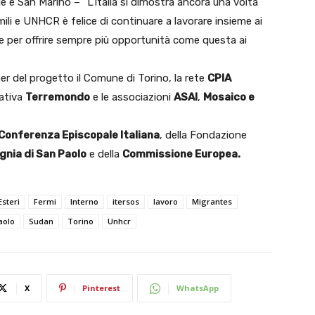
e San Marino – ”L’Italia si dimostra ancora una volta
mili e UNHCR è felice di continuare a lavorare insieme ai
ivile per offrire sempre più opportunità come questa ai
del progetto il Comune di Torino, la rete
CPIA
rativa
Terremondo
e le associazioni
ASAI
,
Mosaico e
Conferenza Episcopale Italiana
, della Fondazione
nia di San Paolo
e della
Commissione Europea.
Esteri
Fermi
Interno
itersos
lavoro
Migrantes
aolo
Sudan
Torino
Unhcr
X
Pinterest
WhatsApp