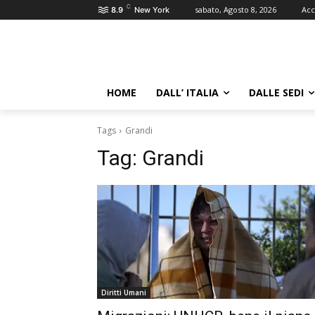
C
sabato, Agosto 8, 2026
Acc
8.9
New York
HOME
DALL’ ITALIA
DALLE SEDI
Tags
Grandi
Tag:
Grandi
Diritti Umani