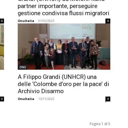
partner importante, perseguire
gestione condivisa flussi migratori
OnuItalia
-
01/02/2023
0
0
ONU
A Filippo Grandi (UNHCR) una
o
delle ‘Colombe d’oro per la pace’ di
Archivio Disarmo
OnuItalia
-
15/11/2022
0
0
Pagina 1 di 5