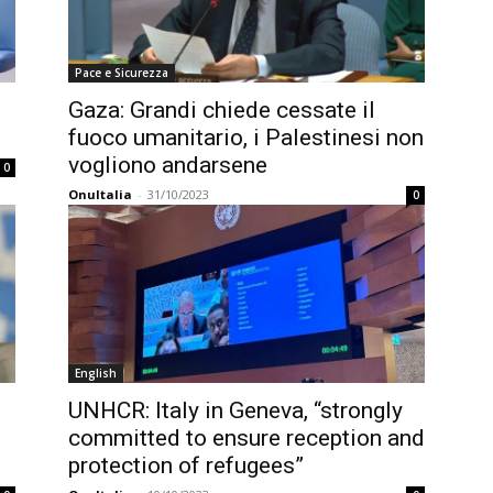
Pace e Sicurezza
Gaza: Grandi chiede cessate il
fuoco umanitario, i Palestinesi non
vogliono andarsene
0
OnuItalia
-
31/10/2023
0
English
UNHCR: Italy in Geneva, “strongly
committed to ensure reception and
protection of refugees”