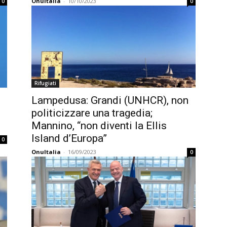
OnuItalia
-
10/10/2023
0
0
Rifugiati
Lampedusa: Grandi (UNHCR), non
politicizzare una tragedia;
Mannino, “non diventi la Ellis
Island d’Europa”
0
OnuItalia
-
16/09/2023
0