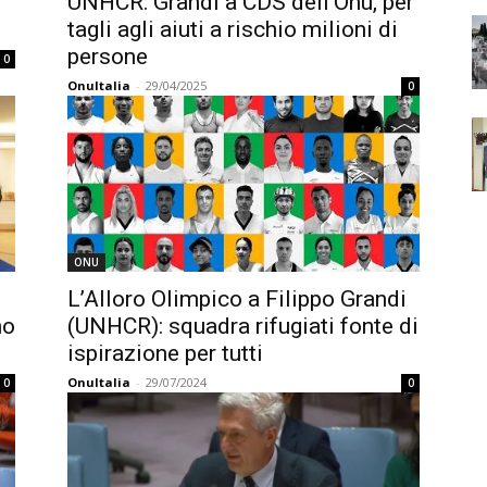
UNHCR: Grandi a CDS dell’Onu, per
tagli agli aiuti a rischio milioni di
persone
0
OnuItalia
-
29/04/2025
0
ONU
L’Alloro Olimpico a Filippo Grandi
no
(UNHCR): squadra rifugiati fonte di
ispirazione per tutti
OnuItalia
-
29/07/2024
0
0