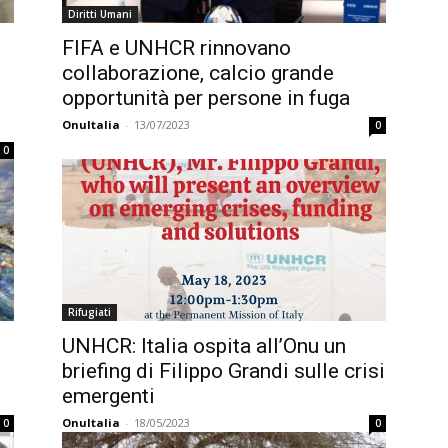
Diritti Umani
FIFA e UNHCR rinnovano
collaborazione, calcio grande
opportunità per persone in fuga
OnuItalia
-
13/07/2023
0
0
Rifugiati
UNHCR: Italia ospita all’Onu un
briefing di Filippo Grandi sulle crisi
emergenti
OnuItalia
-
18/05/2023
0
0