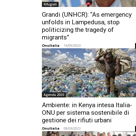
Rifugiati
Grandi (UNHCR): “As emergency
unfolds in Lampedusa, stop
politicizing the tragedy of
migrants”
OnuItalia
-
16/09/2023
Agenda 2030
Ambiente: in Kenya intesa Italia-
ONU per sistema sostenibile di
gestione dei rifiuti urbani
OnuItalia
-
08/06/2023