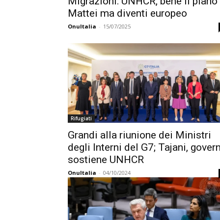
Migrazioni: UNHCR, bene il piano
Mattei ma diventi europeo
OnuItalia
-
15/07/2025
Rifugiati
Grandi alla riunione dei Ministri
degli Interni del G7; Tajani, gover
sostiene UNHCR
OnuItalia
-
04/10/2024