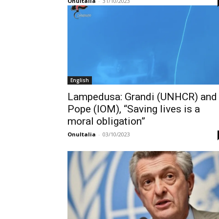
OnuItalia
-
31/10/2023
English
Lampedusa: Grandi (UNHCR) and
Pope (IOM), “Saving lives is a
moral obligation”
OnuItalia
-
03/10/2023