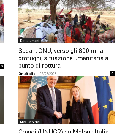
Diritti Umani
Sudan: ONU, verso gli 800 mila
profughi; situazione umanitaria a
punto di rottura
0
OnuItalia
-
02/05/2023
0
Mediterraneo
Grandi (UNHCR) da Meloni: Italia