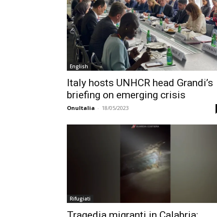
English
Italy hosts UNHCR head Grandi’s
briefing on emerging crisis
OnuItalia
-
18/05/2023
Rifugiati
Tragedia migranti in Calabria: