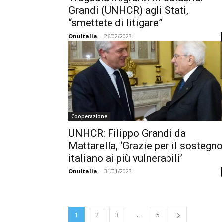
Grandi (UNHCR) agli Stati,
“smettete di litigare”
OnuItalia
-
26/02/2023
Cooperazione
UNHCR: Filippo Grandi da
Mattarella, ‘Grazie per il sostegn
italiano ai più vulnerabili’
OnuItalia
-
31/01/2023
...
1
2
3
5