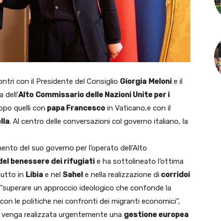
ntri con il Presidente del Consiglio
Giorgia
Meloni
e il
a dell’
Alto
Commissario delle Nazioni Unite per i
dopo quelli con
papa Francesco
in Vaticano,e con il
lla
. Al centro delle conversazioni col governo italiano, la
nto del suo governo per l’operato dell’Alto
del benessere dei rifugiati
e ha sottolineato l’ottima
tutto in
Libia
e nel
Sahel
e nella realizzazione di
corridoi
di ”superare un approccio ideologico che confonde la
 con le politiche nei confronti dei migranti economici”,
é venga realizzata urgentemente una
gestione europea