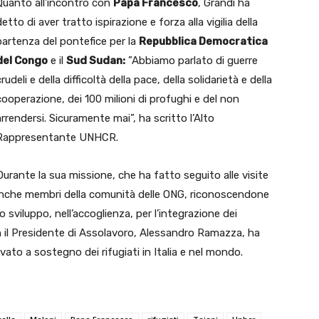
Quanto all’incontro con
Papa Francesco
, Grandi ha
detto di aver tratto ispirazione e forza alla vigilia della
partenza del pontefice per la
Repubblica Democratica
del Congo
e il
Sud Sudan:
”Abbiamo parlato di guerre
crudeli e della difficoltà della pace, della solidarietà e della
cooperazione, dei 100 milioni di profughi e del non
arrendersi. Sicuramente mai”, ha scritto l’Alto
Rappresentante UNHCR.
Durante la sua missione, che ha fatto seguito alle visite
 anche membri della comunità delle ONG, riconoscendone
o sviluppo, nell’accoglienza, per l’integrazione dei
con il Presidente di Assolavoro, Alessandro Ramazza, ha
ivato a sostegno dei rifugiati in Italia e nel mondo.