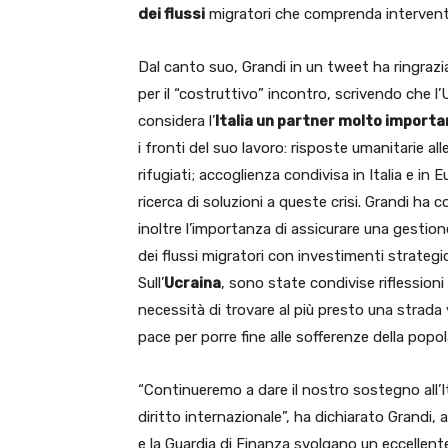
dei flussi
migratori che comprenda interventi 
Dal canto suo, Grandi in un tweet ha ringrazi
per il “costruttivo” incontro, scrivendo che 
considera l’
Italia un partner molto import
i fronti del suo lavoro: risposte umanitarie alle 
rifugiati; accoglienza condivisa in Italia e in E
ricerca di soluzioni a queste crisi. Grandi ha 
inoltre l’importanza di assicurare una gestio
dei flussi migratori con investimenti strategici
Sull’
Ucraina
, sono state condivise riflessioni 
necessità di trovare al più presto una strada 
pace per porre fine alle sofferenze della popo
“Continueremo a dare il nostro sostegno all’Ita
diritto internazionale”, ha dichiarato Grandi,
e la Guardia di Finanza svolgano un eccellent