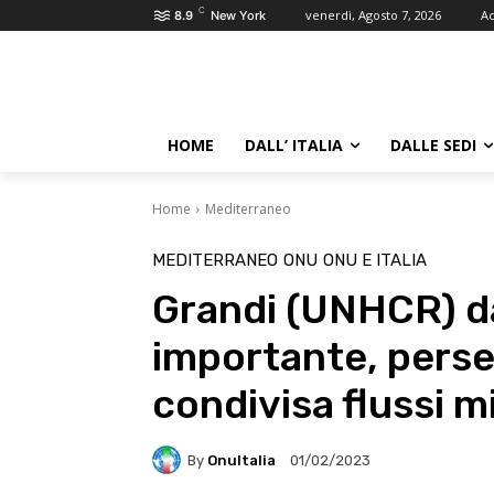
C
venerdì, Agosto 7, 2026
Ac
8.9
New York
HOME
DALL’ ITALIA
DALLE SEDI
Home
Mediterraneo
MEDITERRANEO
ONU
ONU E ITALIA
Grandi (UNHCR) da 
importante, perse
condivisa flussi m
By
OnuItalia
01/02/2023