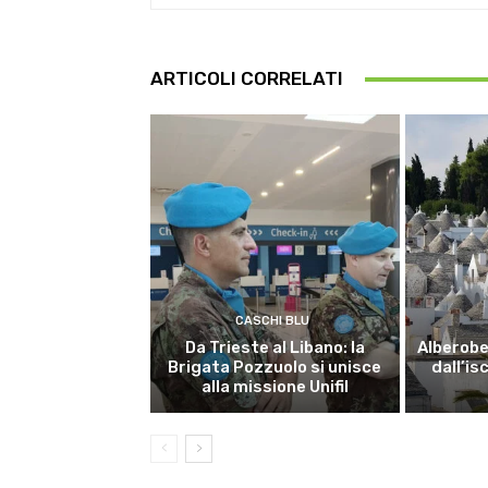
ARTICOLI CORRELATI
CASCHI BLU
Da Trieste al Libano: la
Alberobel
Brigata Pozzuolo si unisce
dall’is
alla missione Unifil