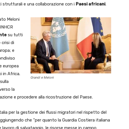
strutturali e una collaborazione con i
Paesi africani
.
ato Meloni
l’UNHCR
ante
su tutti
crisi di
uropa; e
condiviso
ne europea
 in Africa.
Grandi e Meloni
sulla
verso la
lazione e procedere alla ricostruzione del Paese.
lia per la gestione dei flussi migratori nel rispetto del
 aggiungendo che “per quanto la Guardia Costiera italiana
e lavoro di salvataggio, le risorse messe in campo