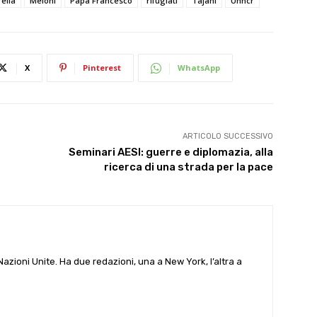
ella
Meloni
Papa Francesco
rifugiati
Tajani
Unhcr
X
Pinterest
WhatsApp
ARTICOLO SUCCESSIVO
Seminari AESI: guerre e diplomazia, alla
ricerca di una strada per la pace
e Nazioni Unite. Ha due redazioni, una a New York, l’altra a