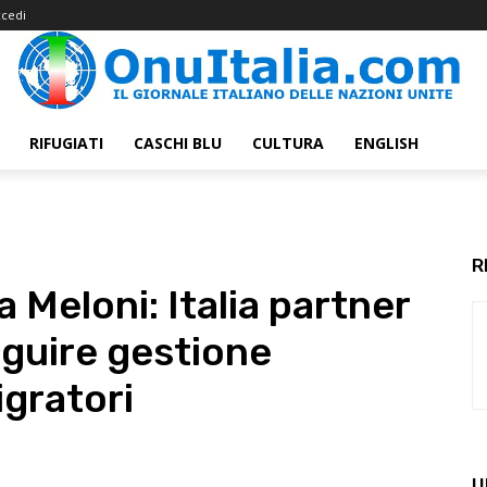
cedi
RIFUGIATI
CASCHI BLU
CULTURA
ENGLISH
R
Meloni: Italia partner
guire gestione
igratori
U