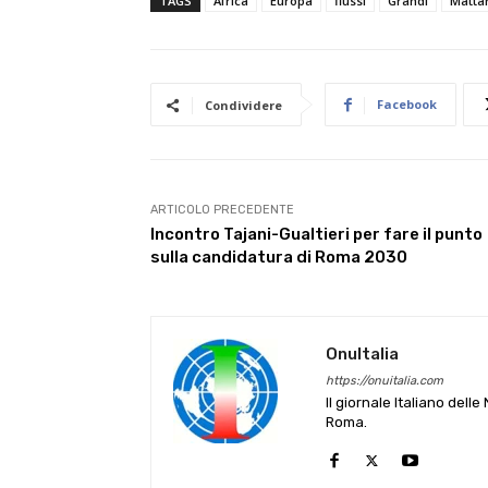
TAGS
Africa
Europa
flussi
Grandi
Mattar
Facebook
Condividere
ARTICOLO PRECEDENTE
Incontro Tajani-Gualtieri per fare il punto
sulla candidatura di Roma 2030
OnuItalia
https://onuitalia.com
Il giornale Italiano dell
Roma.