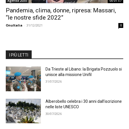
Agenda 2030
00:01:57
Pandemia, clima, donne, ripresa: Massari,
“le nostre sfide 2022”
OnuItalia
-
31/12/2021
0
I PIÙ LETTI
Da Trieste al Libano: la Brigata Pozzuolo si
unisce alla missione Unifil
31/07/2026
Alberobello celebra i 30 anni dall’iscrizione
nelle liste UNESCO
30/07/2026