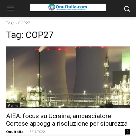
Tags
COP27
Tag:
COP27
Vienna
AIEA: focus su Ucraina; ambasciatore
Cortese appoggia risoluzione per sicurezza
OnuItalia
-
18/11/2022
0