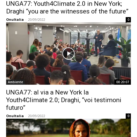
UNGA77: Youth4Climate 2.0 in New York;
Draghi “you are the witnesses of the future”
OnuItalia
-
20/09/2022
0
Ambiente
00:20:07
UNGA77: al via a New York la
Youth4Climate 2.0; Draghi, “voi testimoni
futuro”
OnuItalia
-
20/09/2022
0