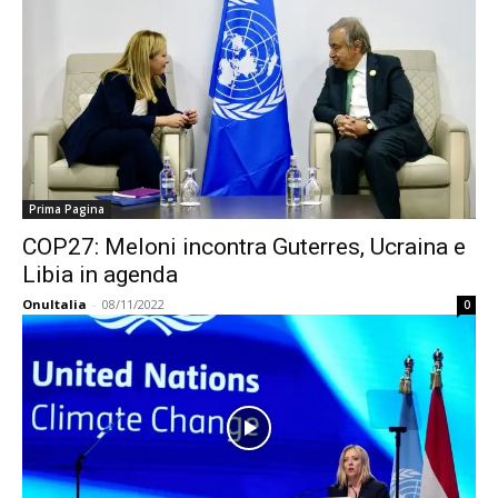
Prima Pagina
COP27: Meloni incontra Guterres, Ucraina e
Libia in agenda
OnuItalia
-
08/11/2022
0