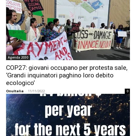
Agenda 2030
COP27: giovani occupano per protesta sale,
‘Grandi inquinatori paghino loro debito
ecologico’
OnuItalia
-
11/11/2022
0