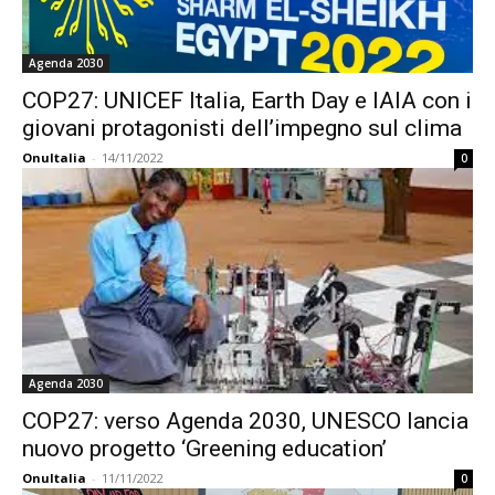
Agenda 2030
COP27: UNICEF Italia, Earth Day e IAIA con i
giovani protagonisti dell’impegno sul clima
OnuItalia
-
14/11/2022
0
Agenda 2030
COP27: verso Agenda 2030, UNESCO lancia
nuovo progetto ‘Greening education’
OnuItalia
-
11/11/2022
0