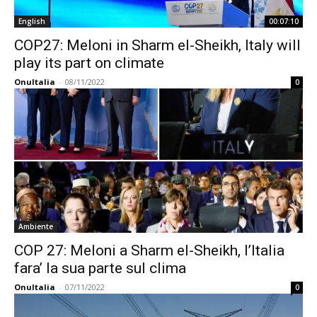
English
00:07:10
COP27: Meloni in Sharm el-Sheikh, Italy will
play its part on climate
OnuItalia
-
08/11/2022
0
Ambiente
COP 27: Meloni a Sharm el-Sheikh, l’Italia
fara’ la sua parte sul clima
OnuItalia
-
07/11/2022
0