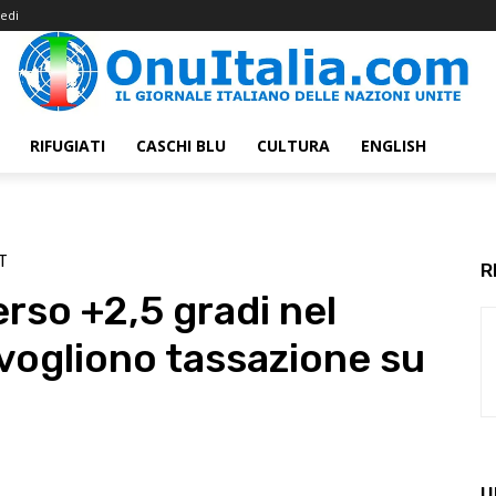
edi
RIFUGIATI
CASCHI BLU
CULTURA
ENGLISH
T
R
erso +2,5 gradi nel
 vogliono tassazione su
U