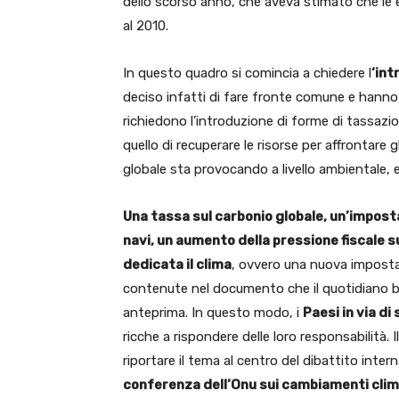
dello scorso anno, che aveva stimato che le 
al 2010.
In questo quadro si comincia a chiedere l
‘int
deciso infatti di fare fronte comune e hanno
richiedono l’introduzione di forme di tassazio
quello di recuperare le risorse per affrontare g
globale sta provocando a livello ambientale, 
Una tassa sul carbonio globale, un’imposta
navi, un aumento della pressione fiscale su
dedicata il clima
, ovvero una nuova imposta 
contenute nel documento che il quotidiano br
anteprima. In questo modo, i
Paesi in via di
ricche a rispondere delle loro responsabilità.
riportare il tema al centro del dibattito intern
conferenza dell’Onu sui cambiamenti clim