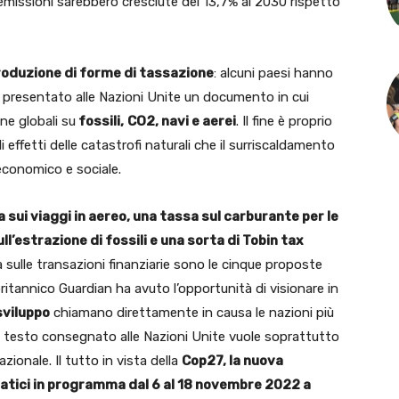
emissioni sarebbero cresciute del 13,7% al 2030 rispetto
roduzione di forme di tassazione
: alcuni paesi hanno
 presentato alle Nazioni Unite un documento in cui
ne globali su
fossili,
CO2, navi e aerei
. Il fine è proprio
li effetti delle catastrofi naturali che il surriscaldamento
economico e sociale.
 sui viaggi in aereo, una tassa sul carburante per le
ll’estrazione di fossili e una sorta di Tobin tax
sulle transazioni finanziarie sono le cinque proposte
itannico Guardian ha avuto l’opportunità di visionare in
 sviluppo
chiamano direttamente in causa le nazioni più
 Il testo consegnato alle Nazioni Unite vuole soprattutto
azionale. Il tutto in vista della
Cop27, la nuova
atici in programma dal 6 al 18 novembre 2022 a