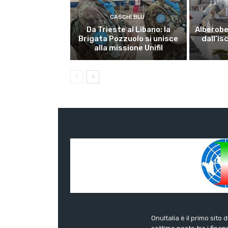
CASCHI BLU
Da Trieste al Libano: la
Alberobel
Brigata Pozzuolo si unisce
dall’is
alla missione Unifil
OnuItalia è il primo sito 