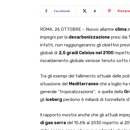
Facebook
X
Pintere
ROMA, 26 OTTOBRE – Nuovo allarme
clima
i
impegni per la
decarbonizzazione
presi dai 1
infatti, non raggiungeranno gli obiettivi pr
globali di
2,5 gradi Celsius nel 2100
rispetto 
riscaldamento globale venisse tenuto sotto i 
Tra gli esempi del fallimento attuale delle pol
situazione del
Mediterraneo
che a luglio ha 
generale “tropicalizzazione”, e quella della
Gr
gli
iceberg
perdono 6 miliardi di tonnellate d’
Il rapporto mostra anche che gli attuali imp
di gas serra
del 10,6% al 2030 rispetto al 201