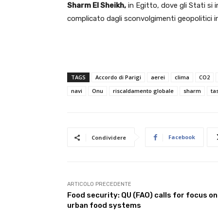
Sharm El Sheikh,
in Egitto, dove gli Stati si
complicato dagli sconvolgimenti geopolitici in
TAGS
Accordo di Parigi
aerei
clima
CO2
navi
Onu
riscaldamento globale
sharm
ta
Facebook
Condividere
ARTICOLO PRECEDENTE
Food security: QU (FAO) calls for focus on
urban food systems