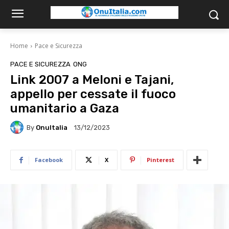
Home
Pace e Sicurezza
PACE E SICUREZZA
ONG
Link 2007 a Meloni e Tajani,
appello per cessate il fuoco
umanitario a Gaza
By
OnuItalia
13/12/2023
Facebook
X
Pinterest