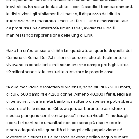
inevitabile, ha assunto da subito – con l’assedio, i bombardamenti,
le distruzioni, gli sfollamenti di massa, il disprezzo del diritto
internazionale umanitario, i morti e i feriti – una dimensione tale
da produrre una catastrofe umanitaria”, evidenzia Ridolfi,
manifestando l’apprensione delle Ong di LINK.
Gaza ha un’estensione di 365 km quadrati, un quarto di quella del
Comune di Roma. Dei 2,3 milioni di persone che abitualmente ci
vivevano in condizioni simili ad un enorme campo profughi, circa
1,9 milioni sono state costrette a lasciare le proprie case.
“A due mesi dalla escalation di violenza, sono più di 15.500 i morti,
di cui 6.300 bambini e 4.200 donne. Almeno 40.000 i feriti. Migliaia
di persone, circa la metà bambini, risultano disperse e potrebbero
essere sotto le macerie. Cibo, acqua, carburante e assistenza
medica giungono con il contagocce”, rimarca Ridolfi. “I medici, gli
operatori sanitari e umanitari non possono più rispondere in
modo adeguato alla quantità di bisogni della popolazione né
lavorare in sicurezza. Le persone bevono perfino acqua di mare.