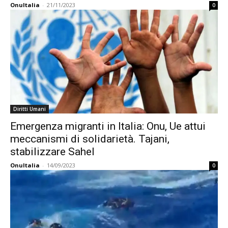
OnuItalia
-
21/11/2023
0
Diritti Umani
Emergenza migranti in Italia: Onu, Ue attui
meccanismi di solidarietà. Tajani,
stabilizzare Sahel
OnuItalia
-
14/09/2023
0