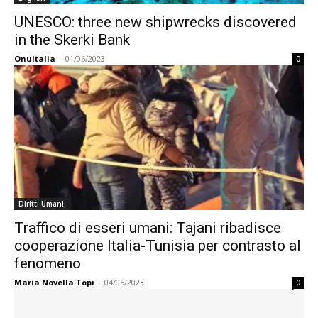
UNESCO: three new shipwrecks discovered
in the Skerki Bank
OnuItalia
-
01/06/2023
0
Diritti Umani
Traffico di esseri umani: Tajani ribadisce
cooperazione Italia-Tunisia per contrasto al
fenomeno
Maria Novella Topi
-
04/05/2023
0