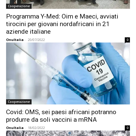
Cooperazione
Programma Y-Med: Oim e Maeci, avviati
tirocini per giovani nordafricani in 21
aziende italiane
OnuItalia
-
20/07/2022
0
Cooperazione
Covid: OMS, sei paesi africani potranno
produrre da soli vaccini a mRNA
OnuItalia
-
18/02/2022
0