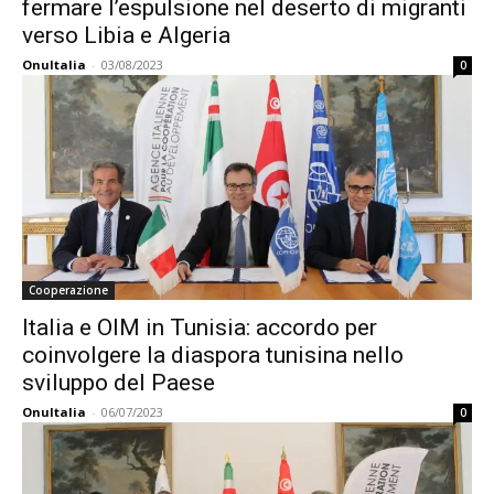
fermare l’espulsione nel deserto di migranti
verso Libia e Algeria
OnuItalia
-
03/08/2023
0
Cooperazione
Italia e OIM in Tunisia: accordo per
coinvolgere la diaspora tunisina nello
sviluppo del Paese
OnuItalia
-
06/07/2023
0