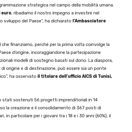
ogrammazione strategica nel campo della mobilità umana.
i euro
, ribadiamo il nostro impegno a investire nel
o sviluppo del Paese”, ha dichiarato
l’Ambasciatore
i
che finanziamo, perché per la prima volta coinvolge la
 Paese d’origine, incoraggiandone la partecipazione
dizionali modelli di sostegno basati sul dono. La diaspora,
 di origine e di destinazione, può essere sia un ponte
mico”, ha osservato
il titolare dell’ufficio AICS di Tunisi,
 stati sostenuti 56 progetti imprenditoriali in 14
o la creazione e il consolidamento di 367 posti di
i, in particolare per i giovani tra i 18 e i 30 anni (60%), il