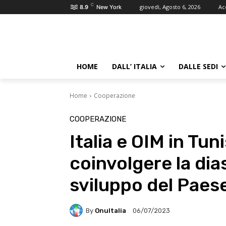
C
giovedì, Agosto 6, 2026
Ac
8.9
New York
HOME
DALL’ ITALIA
DALLE SEDI
Home
Cooperazione
COOPERAZIONE
Italia e OIM in Tun
coinvolgere la dia
sviluppo del Paes
By
OnuItalia
06/07/2023