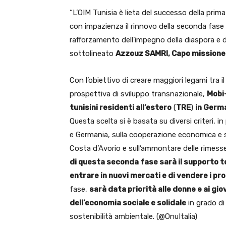
“L’OIM Tunisia è lieta del successo della prim
con impazienza il rinnovo della seconda fase c
rafforzamento dell’impegno della diaspora e de
sottolineato
Azzouz SAMRI, Capo missione 
Con l’obiettivo di creare maggiori legami tra i
prospettiva di sviluppo transnazionale,
Mobi-
tunisini residenti all’estero
(
TRE
)
in Germa
Questa scelta si è basata su diversi criteri, in
e Germania, sulla cooperazione economica e su
Costa d’Avorio e sull’ammontare delle rimesse
di questa seconda fase sarà il supporto te
entrare in nuovi mercati e di vendere i pro
fase,
sarà data priorità alle donne e ai giov
dell’economia sociale e solidale
in grado di
sostenibilità ambientale. (@OnuItalia)