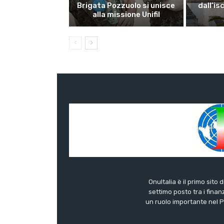
Brigata Pozzuolo si unisce
dall’is
alla missione Unifil
OnuItalia è il primo sito 
settimo posto tra i finanz
un ruolo importante nel Pa