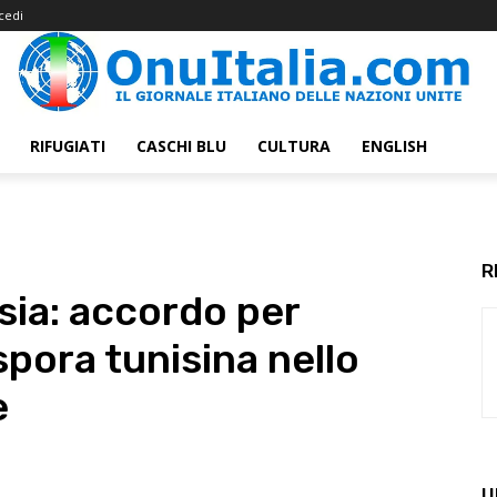
cedi
RIFUGIATI
CASCHI BLU
CULTURA
ENGLISH
R
isia: accordo per
spora tunisina nello
e
U