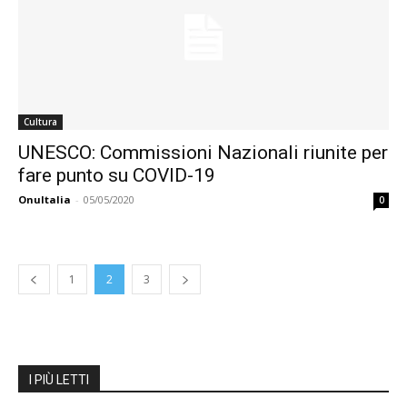
Cultura
UNESCO: Commissioni Nazionali riunite per
fare punto su COVID-19
OnuItalia
-
05/05/2020
0
1
2
3
I PIÙ LETTI