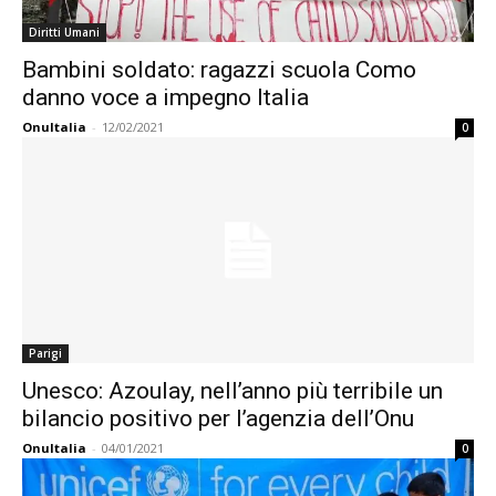
Diritti Umani
Bambini soldato: ragazzi scuola Como
danno voce a impegno Italia
OnuItalia
-
12/02/2021
0
Parigi
Unesco: Azoulay, nell’anno più terribile un
bilancio positivo per l’agenzia dell’Onu
OnuItalia
-
04/01/2021
0