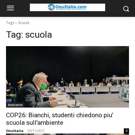
Tags
Scuola
Tag:
scuola
Ambiente
COP26: Bianchi, studenti chiedono piu’
scuola sull’ambiente
OnuItalia
-
05/11/2021
0