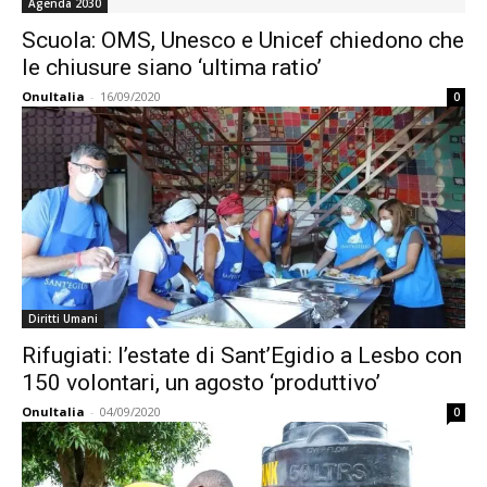
Agenda 2030
Scuola: OMS, Unesco e Unicef chiedono che
le chiusure siano ‘ultima ratio’
OnuItalia
-
16/09/2020
0
Diritti Umani
Rifugiati: l’estate di Sant’Egidio a Lesbo con
150 volontari, un agosto ‘produttivo’
OnuItalia
-
04/09/2020
0