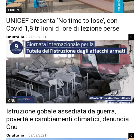
Cultura
UNICEF presenta ‘No time to lose’, con
Covid 1,8 trilioni di ore di lezione perse
OnuItalia
-
21/09/2021
0
ONU
Istruzione gobale assediata da guerra,
povertà e cambiamenti climatici, denuncia
Onu
OnuItalia
-
09/09/2021
0