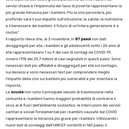
servizi chiave e l’impennata dei tassi di povertà rappresentano la
più grande minaccia per i bambini. Più la crisi persisterà, più
profondo sarà il suo impatto sull’istruzione, la salute, la nutrizione
e il benessere dei bambini. Il futuro di un’intera generazione è a
rischio”.
Il rapporto rileva che, al 3 novembre, in
87 paesi
con dati
disaggregati per età, i bambini e gli adolescenti sotto i 20 anni di
età rappresentavano 1 su 9 dei casi di contagi da COVID-19,
ovvero l’11% dei 25,7 milioni di casi segnalati in questi paesi. Sono
necessari dati più affidabili e disaggregati per età sul contagio,
sui decessi e sono necessari test per comprendere meglio
l’impatto della crisi sui bambini più vulnerabili e per orientare la
risposta.
Le
scuole
non sono il principale veicolo di trasmissione nella
comunità e i bambini hanno maggiori probabilità di contrarre il
virus al di fuori dell’ambiente scolastico; le interruzioni dei servizi
sanitari e sociali fondamentali per i bambini causate dal COVID
rappresentano la minaccia più grave per i bambini. Utilizzando i
nuovi dati di sondaggi dell’UNICEF condotti in 140 paesi, il