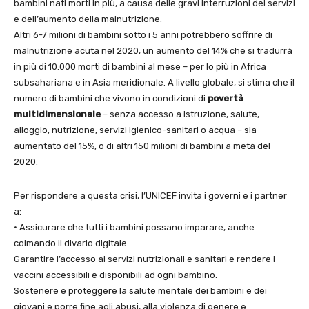
bambini nati morti in più, a causa delle gravi interruzioni dei servizi
e dell’aumento della malnutrizione.
Altri 6-7 milioni di bambini sotto i 5 anni potrebbero soffrire di
malnutrizione acuta nel 2020, un aumento del 14% che si tradurrà
in più di 10.000 morti di bambini al mese – per lo più in Africa
subsahariana e in Asia meridionale. A livello globale, si stima che il
numero di bambini che vivono in condizioni di
povertà
multidimensionale
– senza accesso a istruzione, salute,
alloggio, nutrizione, servizi igienico-sanitari o acqua – sia
aumentato del 15%, o di altri 150 milioni di bambini a metà del
2020.
Per rispondere a questa crisi, l’UNICEF invita i governi e i partner
a:
• Assicurare che tutti i bambini possano imparare, anche
colmando il divario digitale.
Garantire l’accesso ai servizi nutrizionali e sanitari e rendere i
vaccini accessibili e disponibili ad ogni bambino.
Sostenere e proteggere la salute mentale dei bambini e dei
giovani e porre fine agli abusi, alla violenza di genere e