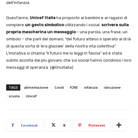
dell’infanzia.
Quest’anno,
Unicef Italia
ha proposto ai bambini e ai ragazzi di
compiere
un gesto
simbolico
utilizzando i social:
scrivere sulla
propria mascherina un messaggio
– una parola, una frase, un
simbolo – che parli del domani, ”del futuro atteso o sperato al di là
di questa sorta di ‘era glaciale’ della nostra vita collettiva”.
L’iniziativa si chiama ”Il futuro me lo leggi in faccia” ed è stata
subito accolta dai più giovani, che sui social hanno condiviso i loro
messaggi di speranza. (@OnuItalia)
TAGS
alimentazione
Covid
fORE
infanzia
istruzione
scuola
Unicef
Facebook
X
Pinterest