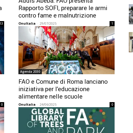
Addis Abeba: FAO presenta
a
Rapporto SOFI, preparare le armi
contro fame e malnutrizione
OnuItalia
-
29/07/2025
13
1
Agenda 2030
o
FAO e Comune di Roma lanciano
iniziativa per l’educazione
alimentare nelle scuole
OnuItalia
-
24/06/2025
0
0