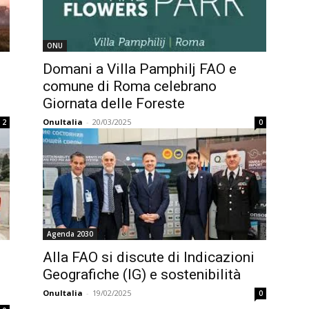
ONU
Domani a Villa Pamphilj FAO e
comune di Roma celebrano
Giornata delle Foreste
OnuItalia
-
20/03/2025
2
0
Agenda 2030
Alla FAO si discute di Indicazioni
Geografiche (IG) e sostenibilità
OnuItalia
-
19/02/2025
0