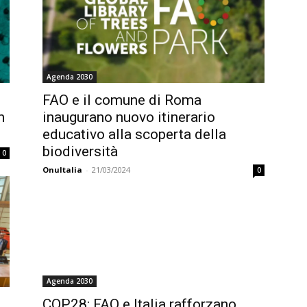
Agenda 2030
FAO e il comune di Roma
n
inaugurano nuovo itinerario
educativo alla scoperta della
biodiversità
0
OnuItalia
-
21/03/2024
0
Agenda 2030
COP28: FAO e Italia rafforzano