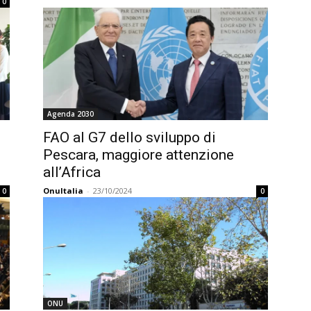
0
Agenda 2030
FAO al G7 dello sviluppo di
Pescara, maggiore attenzione
all’Africa
OnuItalia
-
23/10/2024
0
0
ONU