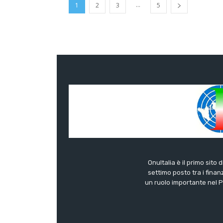
...
1
2
3
5
OnuItalia è il primo sito 
settimo posto tra i finanz
un ruolo importante nel Pa