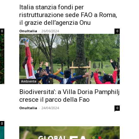
Italia stanzia fondi per
ristrutturazione sede FAO a Roma,
il grazie dell’agenzia Onu
OnuItalia
-
26/06/2024
0
0
Ambiente
Biodiversita’: a Villa Doria Pamphilj
cresce il parco della Fao
OnuItalia
-
24/04/2024
0
0