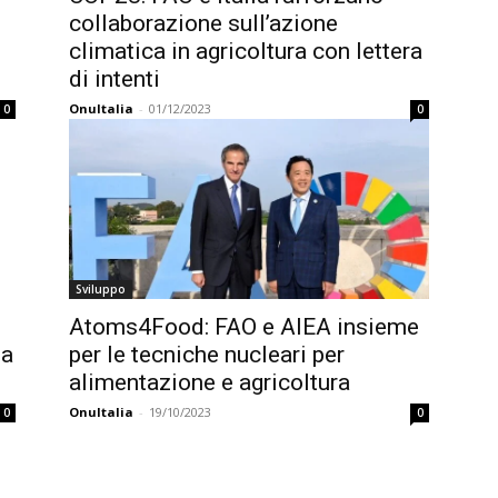
collaborazione sull’azione
climatica in agricoltura con lettera
di intenti
OnuItalia
-
01/12/2023
0
0
Sviluppo
Atoms4Food: FAO e AIEA insieme
ia
per le tecniche nucleari per
alimentazione e agricoltura
OnuItalia
-
19/10/2023
0
0