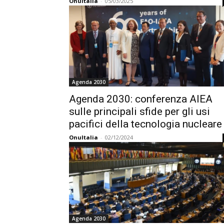
OnuItalia
-
05/03/2025
Agenda 2030
Agenda 2030: conferenza AIEA
sulle principali sfide per gli usi
pacifici della tecnologia nucleare
OnuItalia
-
02/12/2024
Agenda 2030