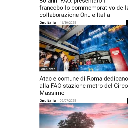
80 anni FAO: presentato il
francobollo commemorativo dell
collaborazione Onu e Italia
OnuItalia
-
16/10/2025
Ambiente
Atac e comune di Roma dedican
alla FAO stazione metro del Circo
Massimo
OnuItalia
-
02/07/2025