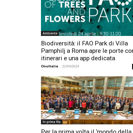
Ambiente
Biodiversità: il FAO Park di Villa
Pamphilj a Roma apre le porte co
itinerari e una app dedicata
OnuItalia
-
22/04/2024
In prima fila
Per la prima volta il ‘mondo della