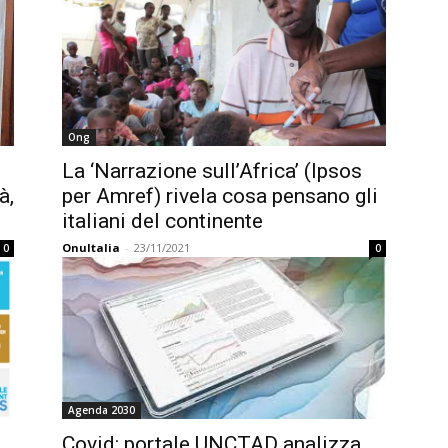
Ong
La ‘Narrazione sull’Africa’ (Ipsos
à,
per Amref) rivela cosa pensano gli
italiani del continente
OnuItalia
-
23/11/2021
0
0
Agenda 2030
Covid: portale UNCTAD analizza