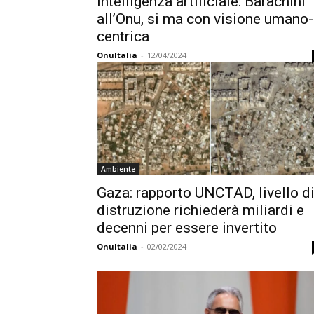
Intelligenza artificiale: Barachini
all’Onu, si ma con visione umano-
centrica
OnuItalia
-
12/04/2024
Ambiente
Gaza: rapporto UNCTAD, livello d
distruzione richiederà miliardi e
decenni per essere invertito
OnuItalia
-
02/02/2024