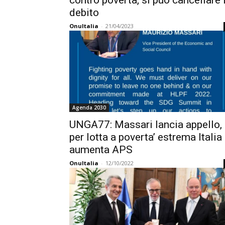
contro povertà, si può cancellare i
debito
OnuItalia
-
21/04/2023
Agenda 2030
UNGA77: Massari lancia appello,
per lotta a poverta’ estrema Italia
aumenta APS
OnuItalia
-
12/10/2022