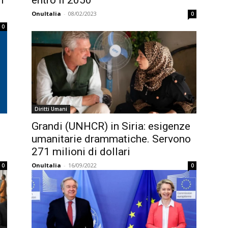
l
entro il 2050
OnuItalia
-
08/02/2023
0
0
Diritti Umani
Grandi (UNHCR) in Siria: esigenze
umanitarie drammatiche. Servono
271 milioni di dollari
OnuItalia
-
16/09/2022
0
0