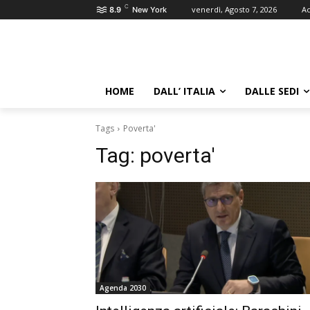
C
venerdì, Agosto 7, 2026
Ac
8.9
New York
HOME
DALL’ ITALIA
DALLE SEDI
Tags
Poverta'
Tag:
poverta'
Agenda 2030