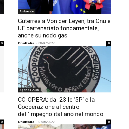
Ambiente
Guterres a Von der Leyen, tra Onu e
UE partenariato fondamentale,
anche su nodo gas
OnuItalia
-
08/07/2022
0
0
Agenda 2030
CO-OPERA: dal 23 le ‘5P’ e la
Cooperazione al centro
dell’impegno italiano nel mondo
OnuItalia
-
07/06/2022
0
0