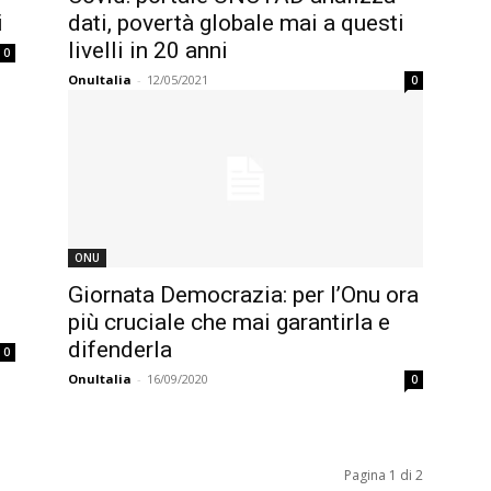
i
dati, povertà globale mai a questi
livelli in 20 anni
0
OnuItalia
-
12/05/2021
0
ONU
Giornata Democrazia: per l’Onu ora
più cruciale che mai garantirla e
difenderla
0
OnuItalia
-
16/09/2020
0
Pagina 1 di 2