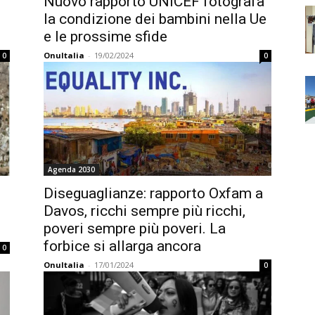
Nuovo rapporto UNICEF fotografa
la condizione dei bambini nella Ue
e le prossime sfide
OnuItalia
-
19/02/2024
0
0
Agenda 2030
i
Diseguaglianze: rapporto Oxfam a
Davos, ricchi sempre più ricchi,
poveri sempre più poveri. La
forbice si allarga ancora
0
OnuItalia
-
17/01/2024
0