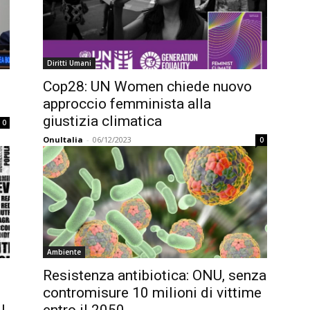
Diritti Umani
Cop28: UN Women chiede nuovo
approccio femminista alla
giustizia climatica
0
OnuItalia
-
06/12/2023
0
Ambiente
Resistenza antibiotica: ONU, senza
contromisure 10 milioni di vittime