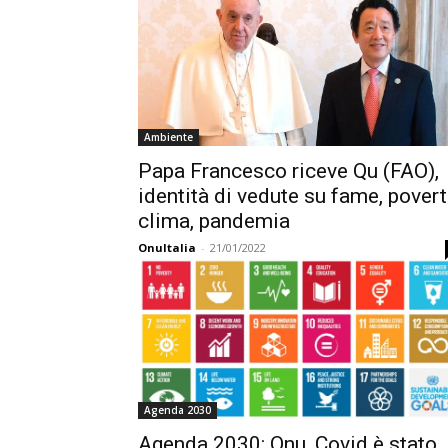
Ambiente
Papa Francesco riceve Qu (FAO),
identità di vedute su fame, povert
clima, pandemia
OnuItalia
-
21/01/2022
Agenda 2030
Agenda 2030: Onu, Covid è stato