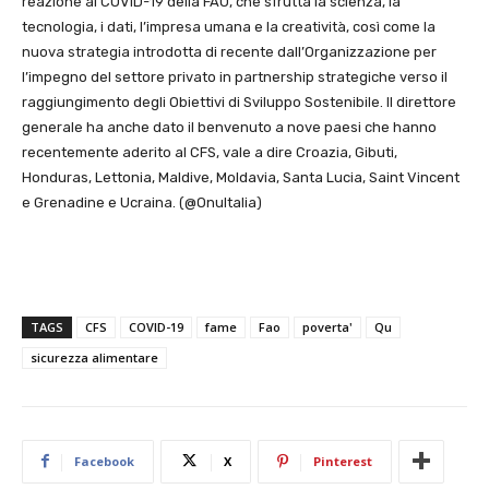
reazione al COVID-19 della FAO, che sfrutta la scienza, la
tecnologia, i dati, l’impresa umana e la creatività, così come la
nuova strategia introdotta di recente dall’Organizzazione per
l’impegno del settore privato in partnership strategiche verso il
raggiungimento degli Obiettivi di Sviluppo Sostenibile. Il direttore
generale ha anche dato il benvenuto a nove paesi che hanno
recentemente aderito al CFS, vale a dire Croazia, Gibuti,
Honduras, Lettonia, Maldive, Moldavia, Santa Lucia, Saint Vincent
e Grenadine e Ucraina. (@OnuItalia)
TAGS
CFS
COVID-19
fame
Fao
poverta'
Qu
sicurezza alimentare
Facebook
X
Pinterest