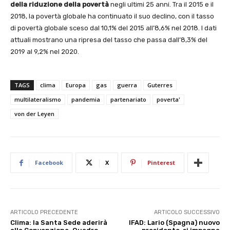
della riduzione della povertà
negli ultimi 25 anni. Tra il 2015 e il
2018, la povertà globale ha continuato il suo declino, con il tasso
di povertà globale sceso dal 10,1% del 2015 all’8,6% nel 2018. I dati
attuali mostrano una ripresa del tasso che passa dall’8,3% del
2019 al 9,2% nel 2020.
TAGS
clima
Europa
gas
guerra
Guterres
multilateralismo
pandemia
partenariato
poverta'
von der Leyen
Facebook
X
Pinterest
ARTICOLO PRECEDENTE
ARTICOLO SUCCESSIVO
Clima: la Santa Sede aderirà
IFAD: Lario (Spagna) nuovo