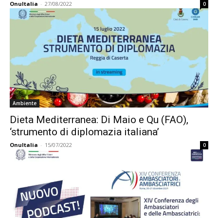
OnuItalia
-
27/08/2022
0
Ambiente
Dieta Mediterranea: Di Maio e Qu (FAO),
‘strumento di diplomazia italiana’
OnuItalia
-
15/07/2022
0