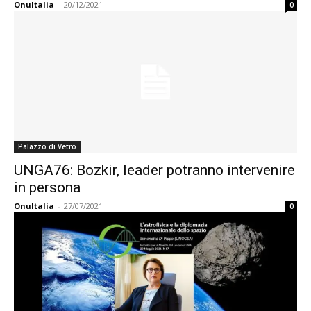
OnuItalia
-
20/12/2021
0
Palazzo di Vetro
UNGA76: Bozkir, leader potranno intervenire
in persona
OnuItalia
-
27/07/2021
0