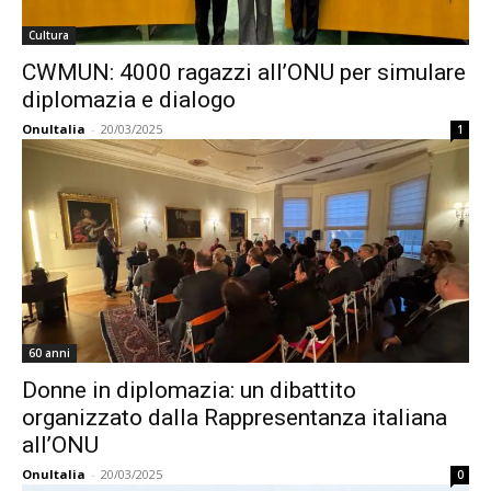
Cultura
CWMUN: 4000 ragazzi all’ONU per simulare
diplomazia e dialogo
OnuItalia
-
20/03/2025
1
60 anni
Donne in diplomazia: un dibattito
organizzato dalla Rappresentanza italiana
all’ONU
OnuItalia
-
20/03/2025
0