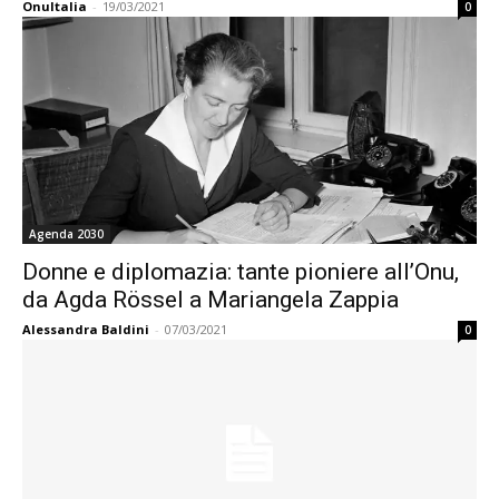
OnuItalia
-
19/03/2021
0
Agenda 2030
Donne e diplomazia: tante pioniere all’Onu,
da Agda Rössel a Mariangela Zappia
Alessandra Baldini
-
07/03/2021
0