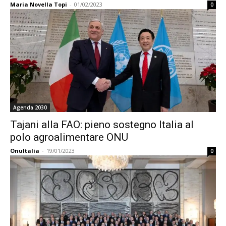
Maria Novella Topi
-
01/02/2023
0
Agenda 2030
Tajani alla FAO: pieno sostegno Italia al
polo agroalimentare ONU
OnuItalia
-
19/01/2023
0