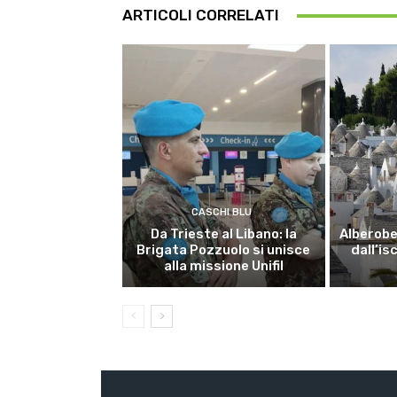
ARTICOLI CORRELATI
CASCHI BLU
Da Trieste al Libano: la
Alberobel
Brigata Pozzuolo si unisce
dall’is
alla missione Unifil