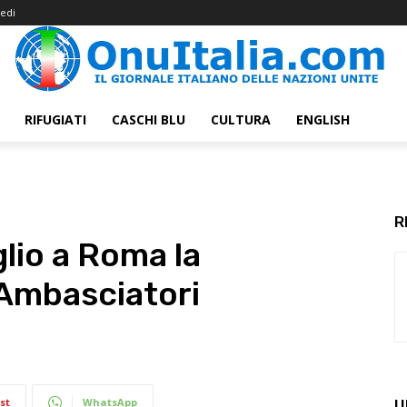
edi
RIFUGIATI
CASCHI BLU
CULTURA
ENGLISH
R
glio a Roma la
 Ambasciatori
st
WhatsApp
U