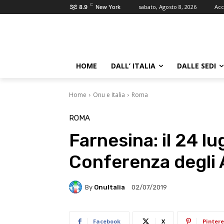
C
sabato, Agosto 8, 2026
Acc
8.9
New York
HOME
DALL’ ITALIA
DALLE SEDI
Home
Onu e Italia
Roma
ROMA
Farnesina: il 24 lu
Conferenza degli
By
OnuItalia
02/07/2019
Facebook
X
Pintere