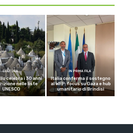
CULTURA
IN PRIMA FILA
lo celebra i 30 anni
Italia conferma il sostegno
crizione nelle liste
al WFP: focus su Gaza e hub
UNESCO
umanitario di Brindisi