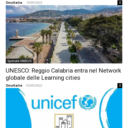
OnuItalia
-
19/09/2022
0
Speciale UNESCO
UNESCO: Reggio Calabria entra nel Network
globale delle Learning cities
OnuItalia
-
05/09/2022
0