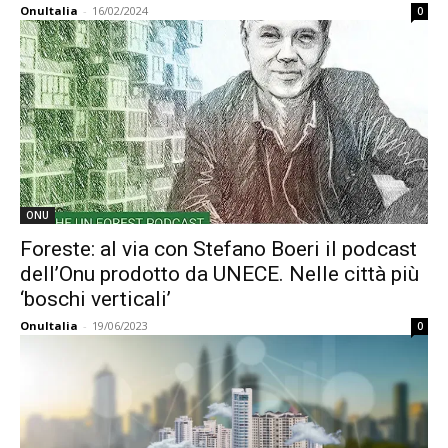
OnuItalia
-
16/02/2024
0
ONU
Foreste: al via con Stefano Boeri il podcast
dell’Onu prodotto da UNECE. Nelle città più
‘boschi verticali’
OnuItalia
-
19/06/2023
0