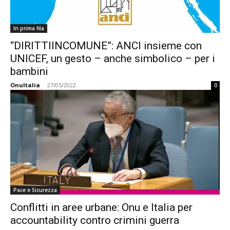
In prima fila
“DIRITTIINCOMUNE”: ANCI insieme con
UNICEF, un gesto – anche simbolico – per i
bambini
OnuItalia
-
27/05/2022
0
Pace e Sicurezza
Conflitti in aree urbane: Onu e Italia per
accountability contro crimini guerra