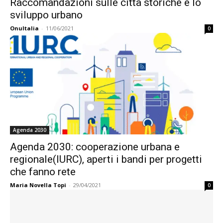
Raccomandazioni sulle città storiche e lo
sviluppo urbano
OnuItalia
-
11/06/2021
0
Agenda 2030
Agenda 2030: cooperazione urbana e
regionale(IURC), aperti i bandi per progetti
che fanno rete
Maria Novella Topi
-
29/04/2021
0