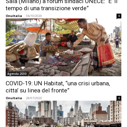
Sala (MIlano) a forum sindaci UNECE: “E’ il
tempo di una transizione verde”
OnuItalia
-
06/10/2020
0
Agenda 2030
COVID-19: UN Habitat, “una crisi urbana,
citta’ su linea del fronte”
OnuItalia
-
28/07/2020
0