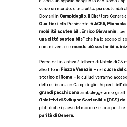
e lancia un appello congiunto con Roma Capi
verso un mondo, e una città, più sostenibili al
Domani in
Campidoglio
, il Direttore General
Gualtieri
, alla Presidente di
ACEA, Michaela 
mobilità sostenibili, Enrico Giovannini,
per 
una città sostenibile”
che ha lo scopo di sol
comuni verso un
mondo più sostenibile, iniz
Perno dell’iniziativa è l’albero di Natale di 25 
allestito in
Piazza Venezia
– nel
cuore del 
storico di Roma
– le cui luci verranno accese
della cerimonia in Campidoglio. Ai piedi dell’al
grandi pacchi dono
simboleggeranno gli altr
Obiettivi di Sviluppo Sostenibile (OSS) del
globali che i paesi del mondo si sono posti e t
parità di Genere.