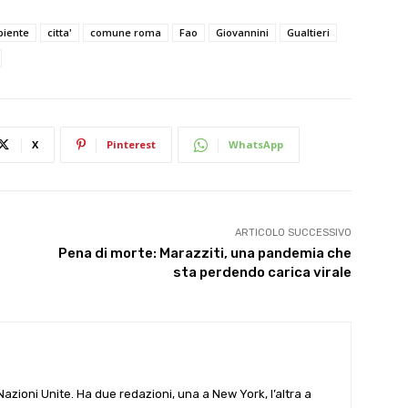
iente
citta'
comune roma
Fao
Giovannini
Gualtieri
X
Pinterest
WhatsApp
ARTICOLO SUCCESSIVO
Pena di morte: Marazziti, una pandemia che
sta perdendo carica virale
e Nazioni Unite. Ha due redazioni, una a New York, l’altra a