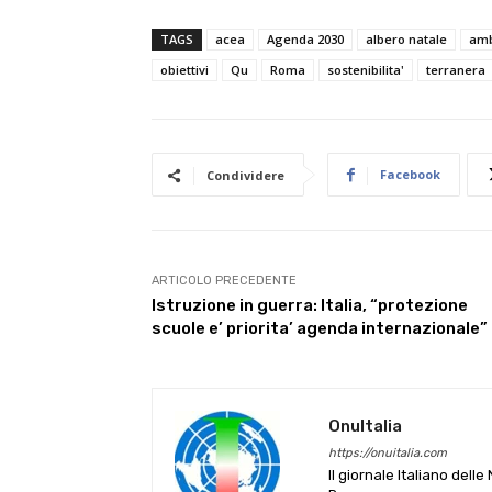
TAGS
acea
Agenda 2030
albero natale
amb
obiettivi
Qu
Roma
sostenibilita'
terranera
Facebook
Condividere
ARTICOLO PRECEDENTE
Istruzione in guerra: Italia, “protezione
scuole e’ priorita’ agenda internazionale”
OnuItalia
https://onuitalia.com
Il giornale Italiano dell