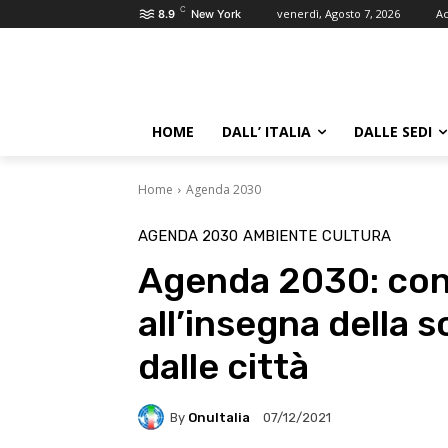
C
venerdì, Agosto 7, 2026
Ac
8.9
New York
HOME
DALL’ ITALIA
DALLE SEDI
Home
Agenda 2030
AGENDA 2030
AMBIENTE
CULTURA
Agenda 2030: con
all’insegna della 
dalle città
By
OnuItalia
07/12/2021