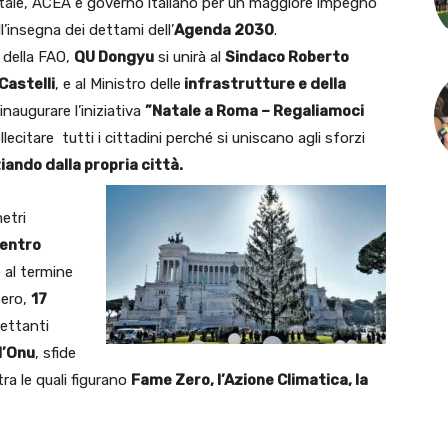
tale, ACEA e governo italiano per un maggiore impegno
l’insegna dei dettami dell’
Agenda 2030
.
e della FAO,
QU Dongyu
si unirà al
Sindaco Roberto
Castelli
, e al Ministro delle
infrastrutture e della
inaugurare l’iniziativa
”Natale a Roma – Regaliamoci
lecitare tutti i cittadini perché si uniscano agli sforzi
iando dalla propria città.
metri
centro
 al termine
bero,
17
ettanti
l’Onu
, sfide
ra le quali figurano
Fame Zero, l’Azione Climatica, la