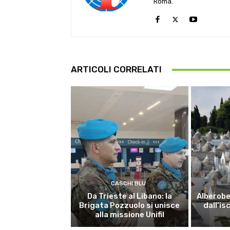
Roma.
ARTICOLI CORRELATI
CASCHI BLU
Da Trieste al Libano: la
Alberobel
Brigata Pozzuolo si unisce
dall’is
alla missione Unifil