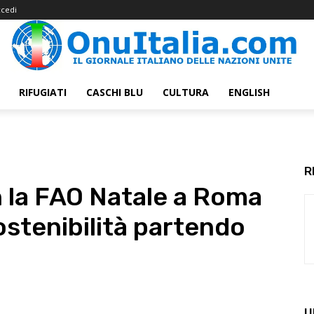
cedi
RIFUGIATI
CASCHI BLU
CULTURA
ENGLISH
R
 la FAO Natale a Roma
sostenibilità partendo
U