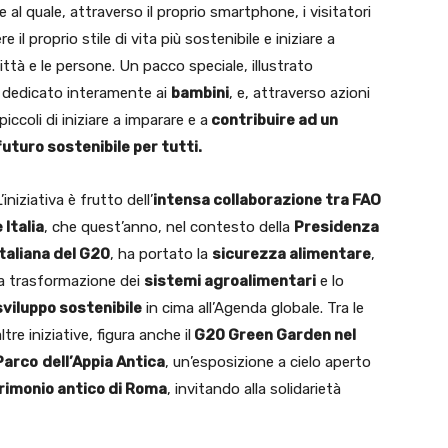
e al quale, attraverso il proprio smartphone, i visitatori
e il proprio stile di vita più sostenibile e iniziare a
città e le persone. Un pacco speciale, illustrato
à dedicato interamente ai
bambini
, e, attraverso azioni
iccoli di iniziare a imparare e a
contribuire ad un
futuro sostenibile per tutti.
’iniziativa è frutto dell’
intensa collaborazione tra FAO
e Italia
, che quest’anno, nel contesto della
Presidenza
italiana del G20
, ha portato la
sicurezza alimentare
,
la trasformazione dei
sistemi agroalimentari
e lo
sviluppo sostenibile
in cima all’Agenda globale. Tra le
ltre iniziative, figura anche il
G20 Green Garden nel
Parco
dell’Appia Antica
, un’esposizione a cielo aperto
rimonio antico di Roma
, invitando alla solidarietà