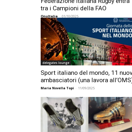
Federazione Italiana Rugby entra
tra i Campioni della FAO
OnuItalia
-
01/10/2025
delegates lounge
Sport italiano del mondo, 11 nuov
ambasciatori (una lavora all’OMS
Maria Novella Topi
-
11/09/2025