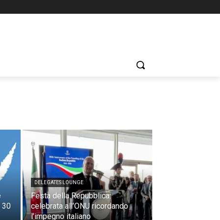
DELEGATES LOUNGE
e
Festa della Repubblica:
l 30
celebrata all’ONU ricordando
l’impegno italiano