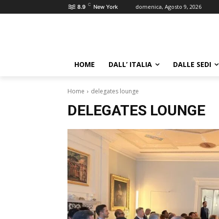
C
domenica, Agosto 9, 2026
8.9
New York
HOME
DALL’ ITALIA
DALLE SEDI
Home
delegates lounge
DELEGATES LOUNGE