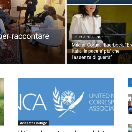
 per raccontare
DELEGATES LOUNGE
Milano-Cortina: Baerbock, “Br
Italia, la pace e’ piu’ che
l’assenza di guerra”
delegates lounge