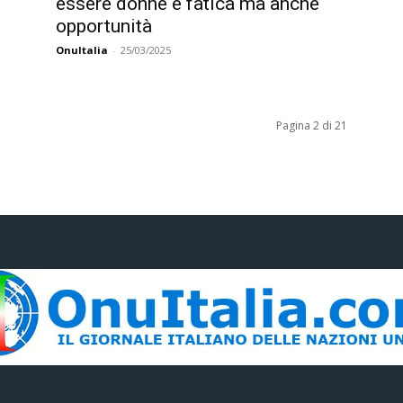
essere donne è fatica ma anche
opportunità
OnuItalia
-
25/03/2025
Pagina 2 di 21