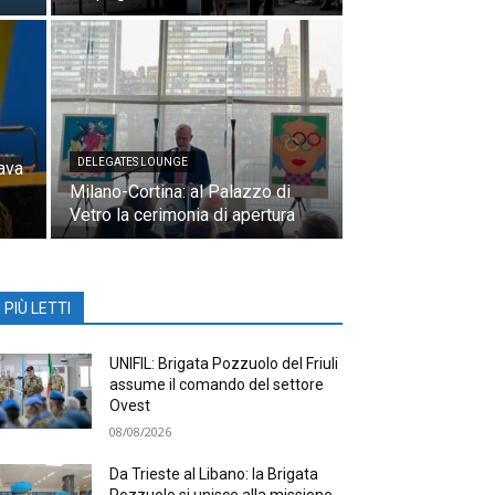
DELEGATES LOUNGE
ava
Milano-Cortina: al Palazzo di
Vetro la cerimonia di apertura
I PIÙ LETTI
UNIFIL: Brigata Pozzuolo del Friuli
assume il comando del settore
Ovest
08/08/2026
Da Trieste al Libano: la Brigata