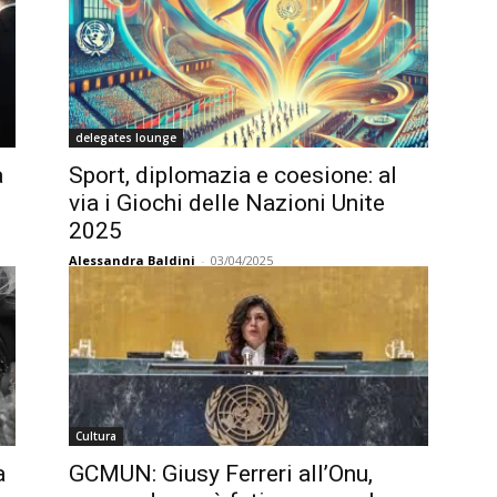
delegates lounge
a
Sport, diplomazia e coesione: al
via i Giochi delle Nazioni Unite
2025
Alessandra Baldini
-
03/04/2025
Cultura
a
GCMUN: Giusy Ferreri all’Onu,