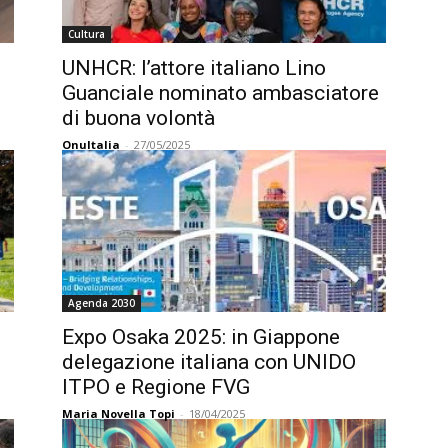
Cultura
UNHCR: l’attore italiano Lino
Guanciale nominato ambasciatore
di buona volontà
OnuItalia
-
27/05/2025
Agenda 2030
,
Expo Osaka 2025: in Giappone
delegazione italiana con UNIDO
ITPO e Regione FVG
Maria Novella Topi
-
18/04/2025