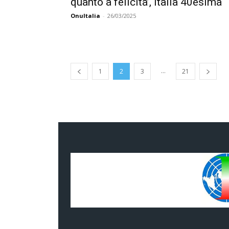
quanto a felicita’, Italia 40esima
OnuItalia
-
26/03/2025
...
1
2
3
21