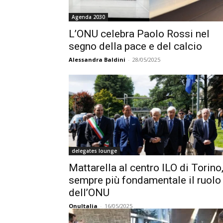
Agenda 2030
L’ONU celebra Paolo Rossi nel
segno della pace e del calcio
Alessandra Baldini
-
28/05/2025
delegates lounge
Mattarella al centro ILO di Torino
sempre più fondamentale il ruolo
dell’ONU
OnuItalia
-
16/05/2025