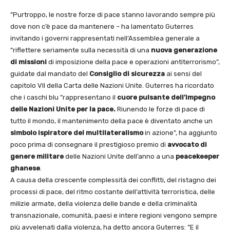
”Purtroppo, le nostre forze di pace stanno lavorando sempre più
dove non c’è pace da mantenere – ha lamentato Guterres
invitando i governi rappresentati nell’Assemblea generale a
”riflettere seriamente sulla necessità di una
nuova generazione
di missioni
di imposizione della pace e operazioni antiterrorismo”,
guidate dal mandato del
Consiglio di
sicurezza
ai sensi del
capitolo VII della Carta delle Nazioni Unite. Guterres ha ricordato
che i caschi blu ”rappresentano il
cuore pulsante dell’impegno
delle Nazioni Unite per la pace.
Riunendo le forze di pace di
tutto il mondo, il mantenimento della pace è diventato anche un
simbolo ispiratore del multilateralismo
in azione”, ha aggiunto
poco prima di consegnare il prestigioso premio di
avvocato di
genere militare
delle Nazioni Unite dell’anno a una
peacekeeper
ghanese
.
A causa della crescente complessità dei conflitti, del ristagno dei
processi di pace, del ritmo costante dell’attività terroristica, delle
milizie armate, della violenza delle bande e della criminalità
transnazionale, comunità, paesi e intere regioni vengono sempre
più avvelenati dalla violenza, ha detto ancora Guterres: ”E il