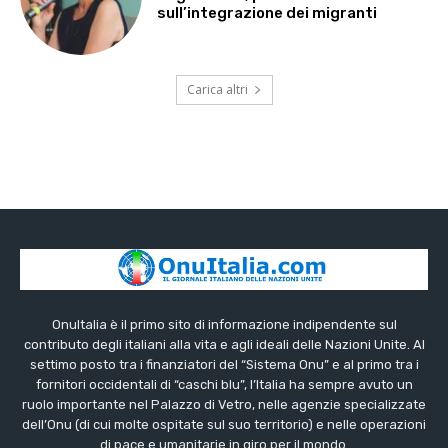
sull’integrazione dei migranti
Carica altri
OnuItalia è il primo sito di informazione indipendente sul
contributo degli italiani alla vita e agli ideali delle Nazioni Unite. Al
settimo posto tra i finanziatori del “Sistema Onu” e al primo tra i
fornitori occidentali di “caschi blu”, l’Italia ha sempre avuto un
ruolo importante nel Palazzo di Vetro, nelle agenzie specializzate
dell’Onu (di cui molte ospitate sul suo territorio) e nelle operazioni
di pace e umanitarie in giro per il mondo.