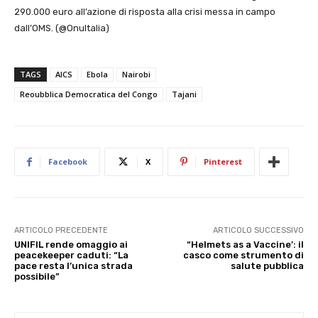
290.000 euro all’azione di risposta alla crisi messa in campo
dall’OMS. (@OnuItalia)
TAGS
AICS
Ebola
Nairobi
Reoubblica Democratica del Congo
Tajani
Facebook
X
Pinterest
ARTICOLO PRECEDENTE
ARTICOLO SUCCESSIVO
UNIFIL rende omaggio ai
“Helmets as a Vaccine’: il
peacekeeper caduti: “La
casco come strumento di
pace resta l’unica strada
salute pubblica
possibile”