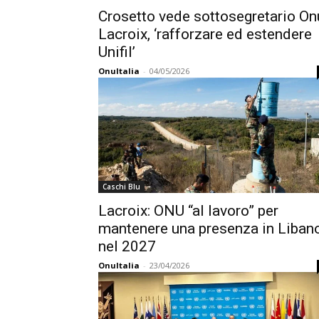
Crosetto vede sottosegretario On
Lacroix, ‘rafforzare ed estendere
Unifil’
OnuItalia
-
04/05/2026
Caschi Blu
Lacroix: ONU “al lavoro” per
mantenere una presenza in Liban
nel 2027
OnuItalia
-
23/04/2026