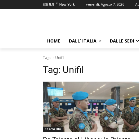
C
venerdì, Agosto 7, 2026
Ac
8.9
New York
HOME
DALL’ ITALIA
DALLE SEDI
Tags
Unifil
Tag:
Unifil
Caschi Blu