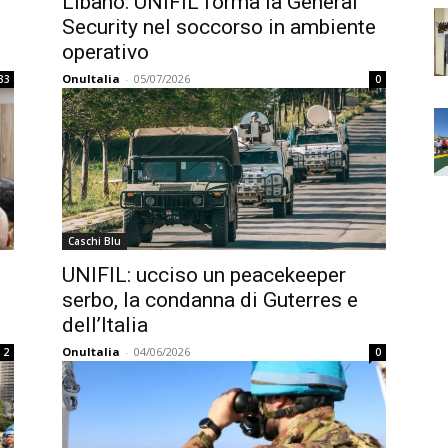
Libano: UNIFIL forma la General
Security nel soccorso in ambiente
operativo
OnuItalia
-
05/07/2026
33
0
Caschi Blu
UNIFIL: ucciso un peacekeeper
serbo, la condanna di Guterres e
dell’Italia
OnuItalia
-
04/06/2026
2
0