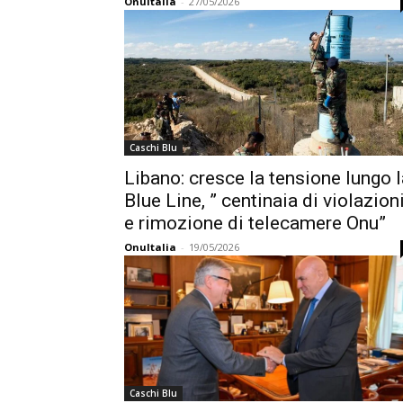
OnuItalia
-
27/05/2026
Caschi Blu
Libano: cresce la tensione lungo l
Blue Line, ” centinaia di violazion
e rimozione di telecamere Onu”
OnuItalia
-
19/05/2026
Caschi Blu