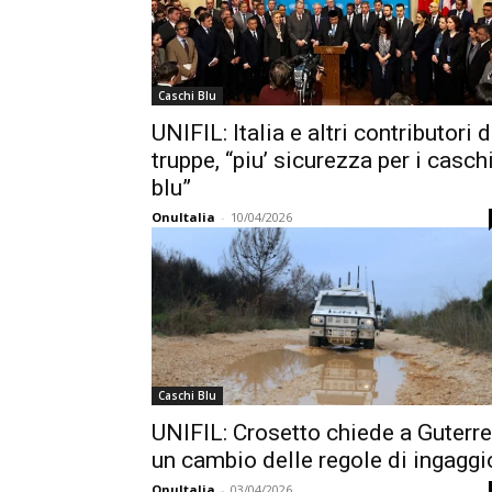
Caschi Blu
UNIFIL: Italia e altri contributori d
truppe, “piu’ sicurezza per i casch
blu”
OnuItalia
-
10/04/2026
Caschi Blu
UNIFIL: Crosetto chiede a Guterr
un cambio delle regole di ingaggi
OnuItalia
-
03/04/2026