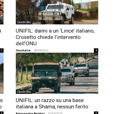
Caschi Blu
i
UNIFIL: danni a un ‘Lince’ italiano,
i
Crosetto chiede l’intervento
dell’ONU
OnuItalia
-
08/04/2026
1
4
Caschi Blu
es
UNIFIL: un razzo su una base
o
italiana a Shama, nessun ferito
Alessandra Baldini
-
02/04/2026
4
0