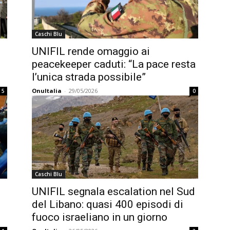
Caschi Blu
i
UNIFIL rende omaggio ai
peacekeeper caduti: “La pace resta
l’unica strada possibile”
OnuItalia
-
29/05/2026
5
0
Caschi Blu
UNIFIL segnala escalation nel Sud
del Libano: quasi 400 episodi di
fuoco israeliano in un giorno