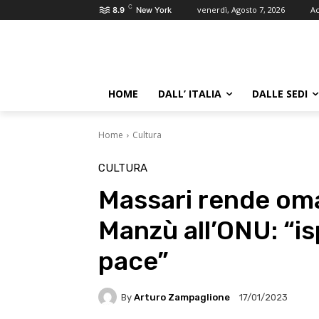
C
venerdì, Agosto 7, 2026
Ac
8.9
New York
HOME
DALL’ ITALIA
DALLE SEDI
Home
Cultura
CULTURA
Massari rende oma
Manzù all’ONU: “is
pace”
By
Arturo Zampaglione
17/01/2023