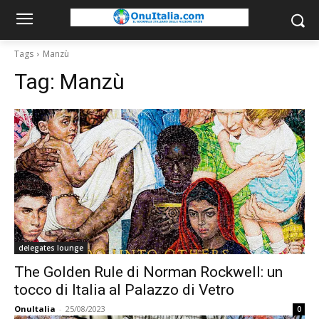
Tags
Manzù
Tag:
Manzù
delegates lounge
The Golden Rule di Norman Rockwell: un
tocco di Italia al Palazzo di Vetro
OnuItalia
-
25/08/2023
0