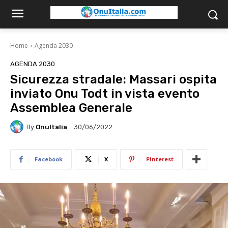
Home
Agenda 2030
AGENDA 2030
Sicurezza stradale: Massari ospita
inviato Onu Todt in vista evento
Assemblea Generale
By
OnuItalia
30/06/2022
Facebook
X
Pinterest