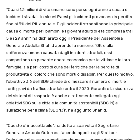
“Quasi 1,3 milioni di vite umane sono perse ogni anno a causa di
incidenti stradali. In alcuni Paesi gli incidenti provocano la perdita
fino al 3% del PIL annuale. E gli incidenti stradali sono la principale
causa di morte per i bambini e i giovani adulti di età compresa tra i
5 e i 29 anni”, ha dichiarato oggi il Presidente dell’Assemblea
Generale Abdulla Shahid aprendo la riunione: “Oltre alla
sofferenza umana causata dagli incidenti stradali, essi
comportano un pesante onere economico per le vittime e le loro
famiglie, sia per i costi di cura dei feriti che per la perdita di
produttività di coloro che sono morti o disabili”. Per questo motivo,
l’obiettivo 3.6 dell’SDG chiede di dimezzare il numero di morti e
feriti gravi da traffico stradale entro il 2020. Garantire la sicurezza
dei sistemi di trasporto è anche direttamente collegato agli
obiettivi SDG sulle città e le comunità sostenibili (SDG 11) e
sull’azione per il clima (SDG 13)”, ha aggiunto Shahid.
“Questo e’ inaccettabile”, ha detto a sua volta il Segretario
Generale Antonio Guterres, facendo appello agli Stati per
l’adozione di misure urgenti che riducano il grosso della minaccia: