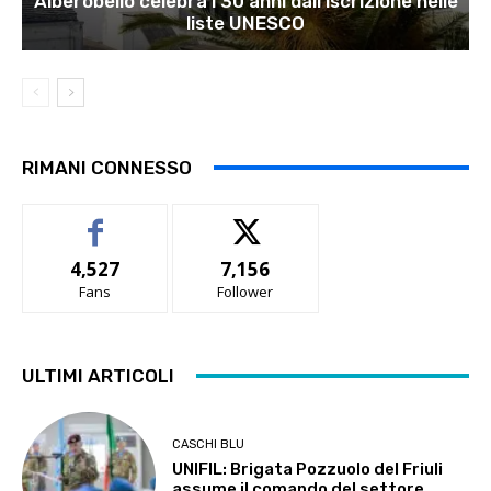
Alberobello celebra i 30 anni dall’iscrizione nelle
liste UNESCO
RIMANI CONNESSO
4,527
7,156
Fans
Follower
ULTIMI ARTICOLI
CASCHI BLU
UNIFIL: Brigata Pozzuolo del Friuli
assume il comando del settore