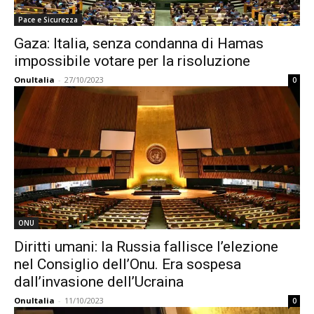
Pace e Sicurezza
Gaza: Italia, senza condanna di Hamas
impossibile votare per la risoluzione
OnuItalia
-
27/10/2023
0
ONU
Diritti umani: la Russia fallisce l’elezione
nel Consiglio dell’Onu. Era sospesa
dall’invasione dell’Ucraina
OnuItalia
-
11/10/2023
0