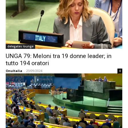
delegates lounge
UNGA 79: Meloni tra 19 donne leader; in
tutto 194 oratori
OnuItalia
-
23/09/2024
0