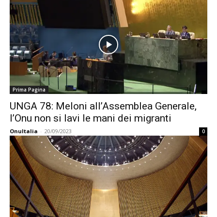
Prima Pagina
UNGA 78: Meloni all’Assemblea Generale,
l’Onu non si lavi le mani dei migranti
OnuItalia
-
20/09/2023
0