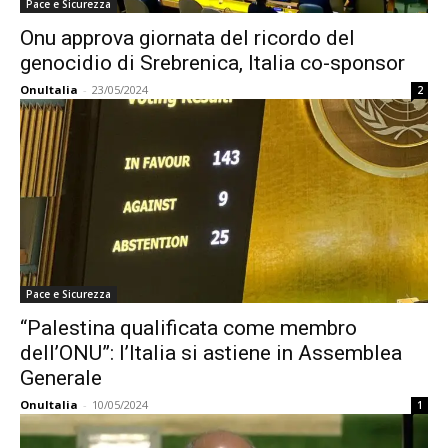
Pace e Sicurezza
Onu approva giornata del ricordo del
genocidio di Srebrenica, Italia co-sponsor
OnuItalia
-
23/05/2024
2
Pace e Sicurezza
“Palestina qualificata come membro
dell’ONU”: l’Italia si astiene in Assemblea
Generale
OnuItalia
-
10/05/2024
1