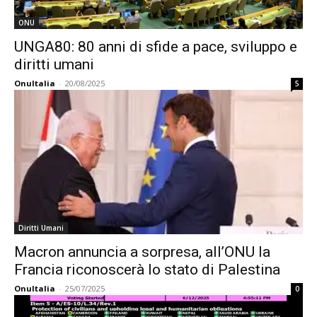
ONU
UNGA80: 80 anni di sfide a pace, sviluppo e
diritti umani
OnuItalia
-
20/08/2025
5
Diritti Umani
Macron annuncia a sorpresa, all’ONU la
Francia riconoscerà lo stato di Palestina
OnuItalia
-
25/07/2025
0