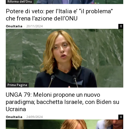
Riforma dell'Onu
Potere di veto: per l’Italia e’ “il problema”
che frena l’azione dell’ONU
OnuItalia
-
20/11/2024
0
Prima Pagina
UNGA 79: Meloni propone un nuovo
paradigma; bacchetta Israele, con Biden su
Ucraina
OnuItalia
-
24/09/2024
0