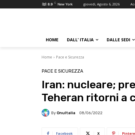
C
giovedì, Agosto 6, 2026
Ac
8.9
New York
HOME
DALL’ ITALIA
DALLE SEDI
Home
Pace e Sicurezza
PACE E SICUREZZA
Iran: nucleare; pr
Teheran ritorni a 
By
OnuItalia
08/06/2022
Facebook
X
Pintere