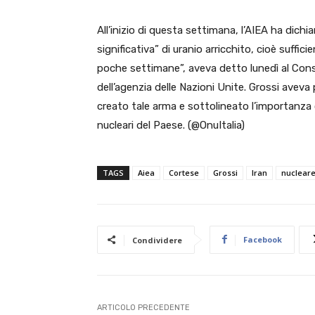
All’inizio di questa settimana, l’AIEA ha dichi
significativa” di uranio arricchito, cioè suffi
poche settimane”, aveva detto lunedì al Consi
dell’agenzia delle Nazioni Unite. Grossi aveva
creato tale arma e sottolineato l’importanza c
nucleari del Paese. (@OnuItalia)
TAGS
Aiea
Cortese
Grossi
Iran
nuclear
Facebook
Condividere
ARTICOLO PRECEDENTE