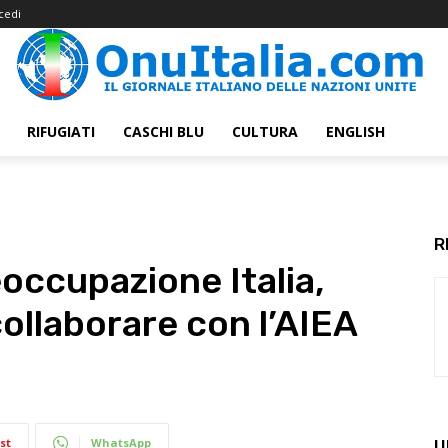
cedi
RIFUGIATI
CASCHI BLU
CULTURA
ENGLISH
R
eoccupazione Italia,
collaborare con l’AIEA
st
WhatsApp
U