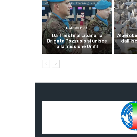
CASCHI BLU
Da Trieste al Libano: la
Alberobel
Brigata Pozzuolo si unisce
dall’is
alla missione Unifil