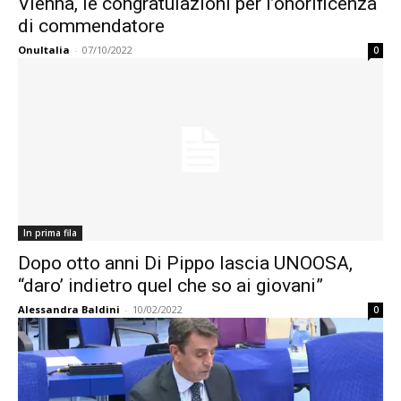
Vienna, le congratulazioni per l’onorificenza
di commendatore
OnuItalia
-
07/10/2022
0
In prima fila
Dopo otto anni Di Pippo lascia UNOOSA,
“daro’ indietro quel che so ai giovani”
Alessandra Baldini
-
10/02/2022
0