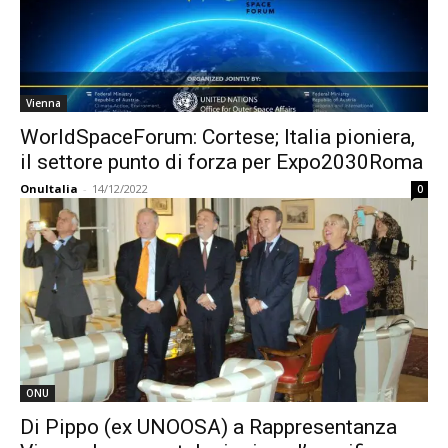
Vienna
WorldSpaceForum: Cortese; Italia pioniera,
il settore punto di forza per Expo2030Roma
OnuItalia
-
14/12/2022
0
ONU
Di Pippo (ex UNOOSA) a Rappresentanza