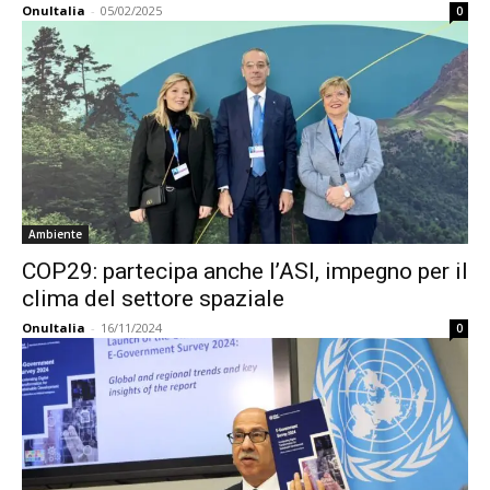
OnuItalia
-
05/02/2025
0
Ambiente
COP29: partecipa anche l’ASI, impegno per il
clima del settore spaziale
OnuItalia
-
16/11/2024
0