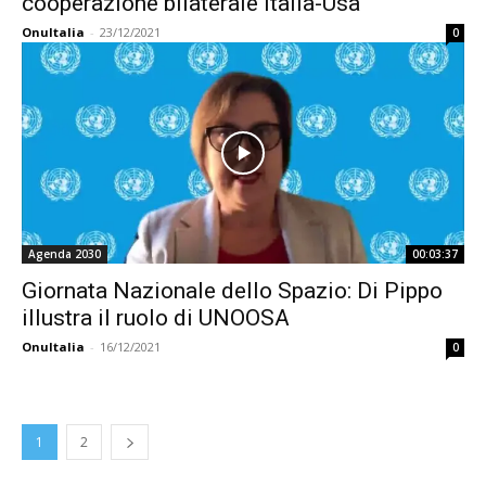
cooperazione bilaterale Italia-Usa
OnuItalia
-
23/12/2021
0
Agenda 2030
00:03:37
Giornata Nazionale dello Spazio: Di Pippo
illustra il ruolo di UNOOSA
OnuItalia
-
16/12/2021
0
1
2