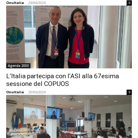
OnuItalia
-
26/06/2024
0
Agenda 2030
L’Italia partecipa con l’ASI alla 67esima
sessione del COPUOS
OnuItalia
-
20/06/2024
0