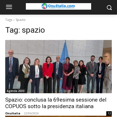
Tags
Spazio
Tag:
spazio
Agenda 2030
Spazio: conclusa la 69esima sessione del
COPUOS sotto la presidenza italiana
OnuItalia
-
22/06/2026
12