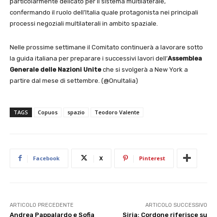
particolarmente delicato per il sistema multilaterale,
confermando il ruolo dell’Italia quale protagonista nei principali
processi negoziali multilaterali in ambito spaziale.
Nelle prossime settimane il Comitato continuerà a lavorare sotto
la guida italiana per preparare i successivi lavori dell’
Assemblea
Generale delle Nazioni Unite
che si svolgerà a New York a
partire dal mese di settembre. (@OnuItalia)
TAGS
Copuos
spazio
Teodoro Valente
Facebook
X
Pinterest
ARTICOLO PRECEDENTE
ARTICOLO SUCCESSIVO
Andrea Pappalardo e Sofia
Siria: Cordone riferisce su