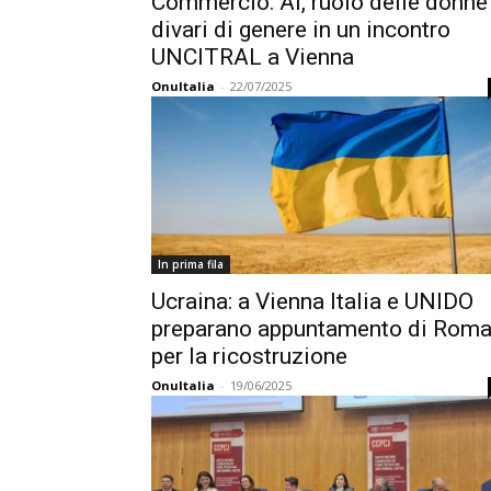
Commercio: AI, ruolo delle donne
divari di genere in un incontro
UNCITRAL a Vienna
OnuItalia
-
22/07/2025
In prima fila
Ucraina: a Vienna Italia e UNIDO
preparano appuntamento di Rom
per la ricostruzione
OnuItalia
-
19/06/2025