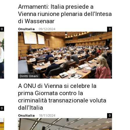
Armamenti: Italia presiede a
Vienna riunione plenaria dell’Intesa
di Wassenaar
OnuItalia
-
09/12/2024
0
0
Diritti Umani
A ONU di Vienna si celebre la
prima Giornata contro la
criminalità transnazionale voluta
dall’Italia
0
OnuItalia
-
18/11/2024
0