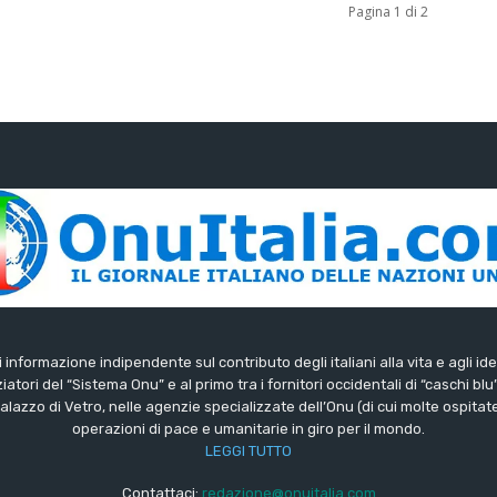
Pagina 1 di 2
di informazione indipendente sul contributo degli italiani alla vita e agli ide
iatori del “Sistema Onu” e al primo tra i fornitori occidentali di “caschi blu
lazzo di Vetro, nelle agenzie specializzate dell’Onu (di cui molte ospitate 
operazioni di pace e umanitarie in giro per il mondo.
LEGGI TUTTO
Contattaci:
redazione@onuitalia.com