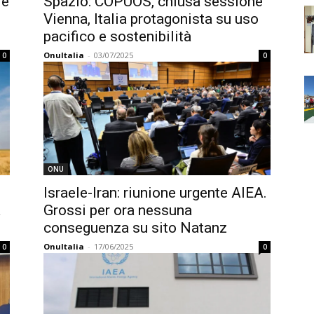
 e
Spazio: COPUOS, chiusa sessione
Vienna, Italia protagonista su uso
pacifico e sostenibilità
OnuItalia
-
03/07/2025
0
0
ONU
Israele-Iran: riunione urgente AIEA.
a
Grossi per ora nessuna
conseguenza su sito Natanz
OnuItalia
-
17/06/2025
0
0