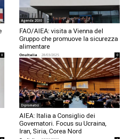
Agenda 2030
e
FAO/AIEA: visita a Vienna del
Gruppo che promuove la sicurezza
alimentare
OnuItalia
-
28/03/2025
0
0
Diplomatici
AIEA: Italia a Consiglio dei
Governatori. Focus su Ucraina,
Iran, Siria, Corea Nord