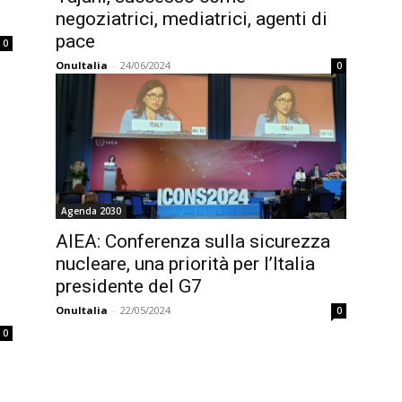
negoziatrici, mediatrici, agenti di
pace
0
OnuItalia
-
24/06/2024
0
Agenda 2030
AIEA: Conferenza sulla sicurezza
nucleare, una priorità per l’Italia
presidente del G7
OnuItalia
-
22/05/2024
0
0