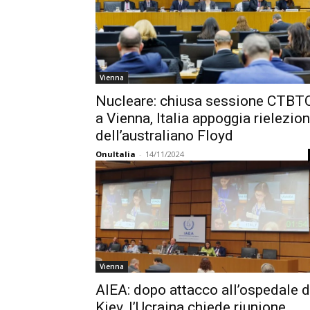
Vienna
Nucleare: chiusa sessione CTBT
a Vienna, Italia appoggia rielezio
dell’australiano Floyd
OnuItalia
-
14/11/2024
Vienna
AIEA: dopo attacco all’ospedale d
Kiev, l’Ucraina chiede riunione