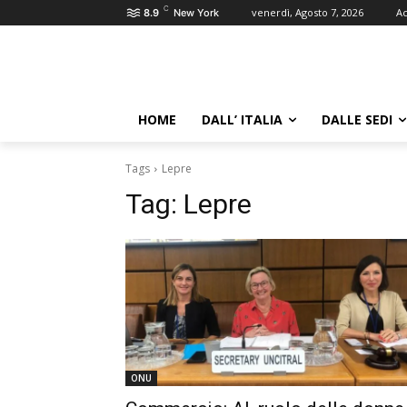
C
venerdì, Agosto 7, 2026
Ac
8.9
New York
HOME
DALL’ ITALIA
DALLE SEDI
Tags
Lepre
Tag:
Lepre
ONU