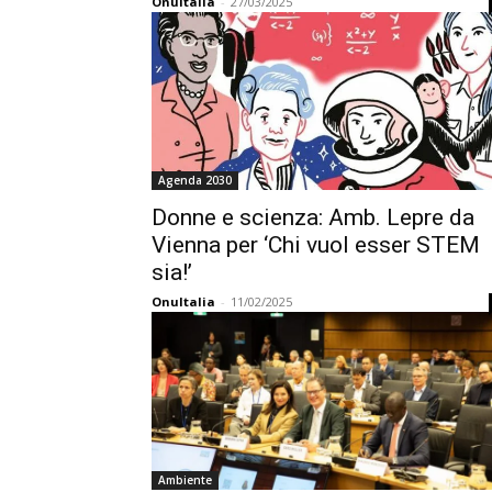
OnuItalia
-
27/03/2025
Agenda 2030
Donne e scienza: Amb. Lepre da
Vienna per ‘Chi vuol esser STEM
sia!’
OnuItalia
-
11/02/2025
Ambiente