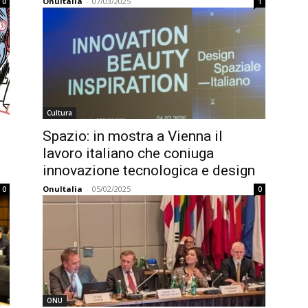
OnuItalia
-
07/03/2025
0
1
Cultura
Spazio: in mostra a Vienna il
lavoro italiano che coniuga
innovazione tecnologica e design
OnuItalia
-
05/02/2025
0
0
ONU