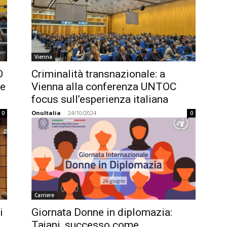
Vienna
O
Criminalità transnazionale: a
ne
Vienna alla conferenza UNTOC
focus sull’esperienza italiana
OnuItalia
-
24/10/2024
0
0
Carriere
i
Giornata Donne in diplomazia:
Tajani, successo come