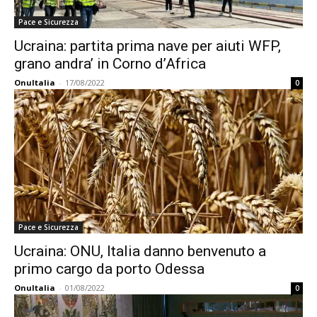
Pace e Sicurezza
Ucraina: partita prima nave per aiuti WFP,
grano andra’ in Corno d’Africa
OnuItalia
-
17/08/2022
0
Pace e Sicurezza
Ucraina: ONU, Italia danno benvenuto a
primo cargo da porto Odessa
OnuItalia
-
01/08/2022
0