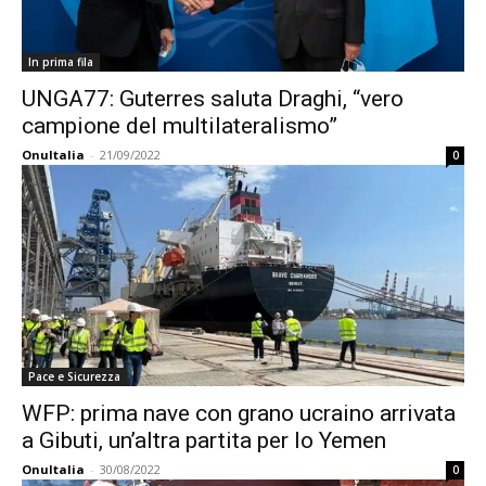
In prima fila
UNGA77: Guterres saluta Draghi, “vero
campione del multilateralismo”
OnuItalia
-
21/09/2022
0
Pace e Sicurezza
WFP: prima nave con grano ucraino arrivata
a Gibuti, un’altra partita per lo Yemen
OnuItalia
-
30/08/2022
0