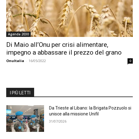
Agenda 2030
Di Maio all’Onu per crisi alimentare,
impegno a abbassare il prezzo del grano
OnuItalia
-
16/05/2022
0
I PIÙ LETTI
Da Trieste al Libano: la Brigata Pozzuolo si
unisce alla missione Unifil
31/07/2026