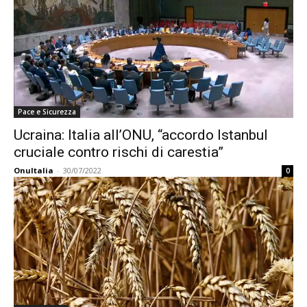
Pace e Sicurezza
Ucraina: Italia all’ONU, “accordo Istanbul
cruciale contro rischi di carestia”
OnuItalia
-
30/07/2022
0