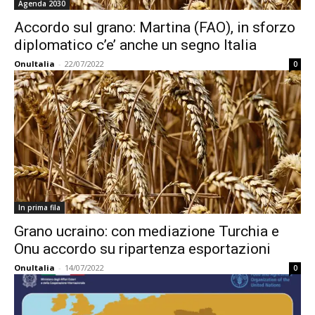
Agenda 2030
Accordo sul grano: Martina (FAO), in sforzo
diplomatico c’e’ anche un segno Italia
OnuItalia
-
22/07/2022
0
In prima fila
Grano ucraino: con mediazione Turchia e
Onu accordo su ripartenza esportazioni
OnuItalia
-
14/07/2022
0