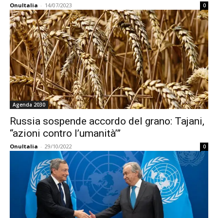
OnuItalia
-
14/07/2023
0
Agenda 2030
Russia sospende accordo del grano: Tajani,
“azioni contro l’umanità’”
OnuItalia
-
29/10/2022
0