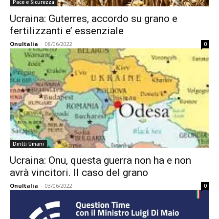
Pace e Sicurezza
Ucraina: Guterres, accordo su grano e
fertilizzanti e’ essenziale
OnuItalia
-
08/06/2022
0
Diritti Umani
Ucraina: Onu, questa guerra non ha e non
avrà vincitori. Il caso del grano
OnuItalia
-
03/06/2022
0