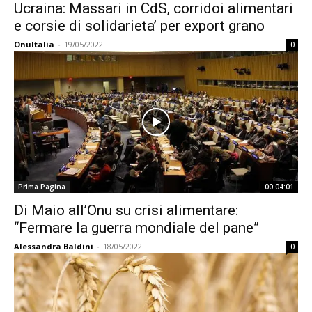
Ucraina: Massari in CdS, corridoi alimentari
e corsie di solidarieta’ per export grano
OnuItalia
-
19/05/2022
0
Prima Pagina
00:04:01
Di Maio all’Onu su crisi alimentare:
“Fermare la guerra mondiale del pane”
Alessandra Baldini
-
18/05/2022
0