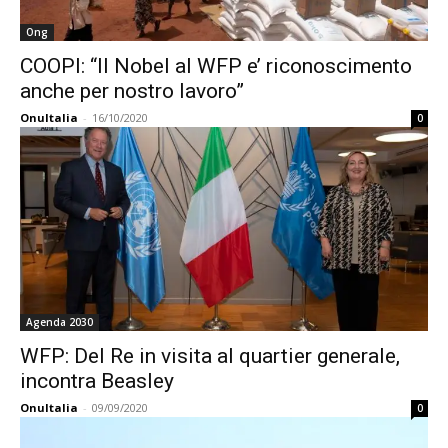
Ong
COOPI: “Il Nobel al WFP e’ riconoscimento
anche per nostro lavoro”
OnuItalia
-
16/10/2020
0
Agenda 2030
WFP: Del Re in visita al quartier generale,
incontra Beasley
OnuItalia
-
09/09/2020
0