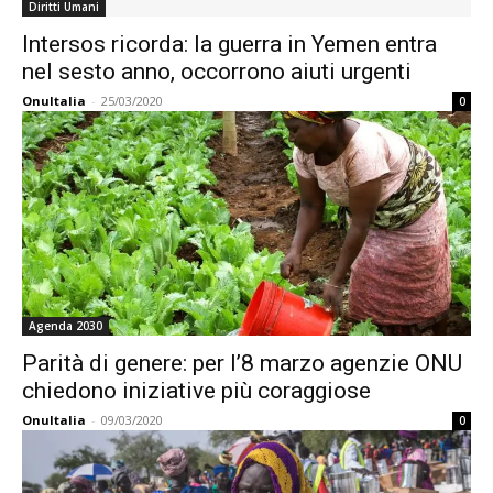
Diritti Umani
Intersos ricorda: la guerra in Yemen entra
nel sesto anno, occorrono aiuti urgenti
OnuItalia
-
25/03/2020
0
Agenda 2030
Parità di genere: per l’8 marzo agenzie ONU
chiedono iniziative più coraggiose
OnuItalia
-
09/03/2020
0