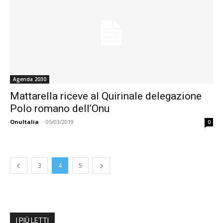
Agenda 2030
Mattarella riceve al Quirinale delegazione
Polo romano dell’Onu
OnuItalia
-
05/03/2019
0
3
4
5
I PIÙ LETTI