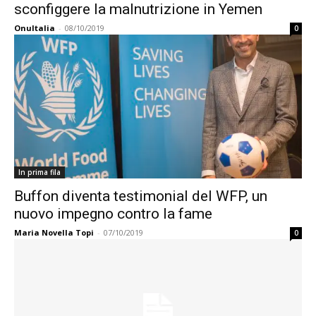
sconfiggere la malnutrizione in Yemen
OnuItalia
-
08/10/2019
0
In prima fila
Buffon diventa testimonial del WFP, un
nuovo impegno contro la fame
Maria Novella Topi
-
07/10/2019
0