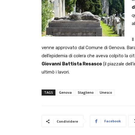
d
q
a
I
venne approvato dal Comune di Genova. Barab
dell’epidemia di colera che aveva colpito la ci
Giovanni
Battista Resasco
(il piazzale del
ultimò i lavori.
TAGS
Genova
Staglieno
Unesco
Facebook
Condividere