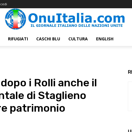
cedi
RIFUGIATI
CASCHI BLU
CULTURA
ENGLISH
R
opo i Rolli anche il
tale di Staglieno
re patrimonio
U