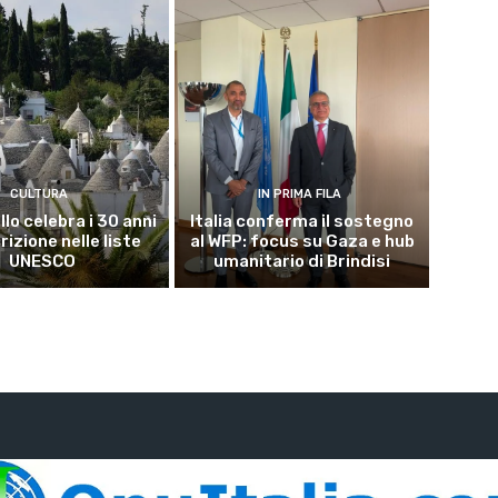
CULTURA
IN PRIMA FILA
lo celebra i 30 anni
Italia conferma il sostegno
crizione nelle liste
al WFP: focus su Gaza e hub
UNESCO
umanitario di Brindisi