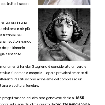
 costruito il secolo
 entra ora in una
a sistema e c’è più
istrazione nel
tanari sottolineando
e del patrimonio
già esistente.
ti monumenti funebri Staglieno è considerato un vero e
statue funerarie e cappelle – opere prevalentemente di
 differenti, restituiscono all’insieme del complesso un
ttura e scultura funebre.
a progettazione del cimitero genovese risale al
1835
ncora sulla scia del clima creato dall’
editto napoleonico