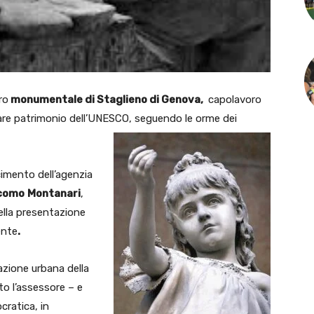
ro
monumentale di Staglieno di Genova,
capolavoro
tare patrimonio dell’UNESCO, seguendo le orme dei
cimento dell’agenzia
como
Montanari
,
della presentazione
ente
.
zione urbana della
to l’assessore – e
cratica, in