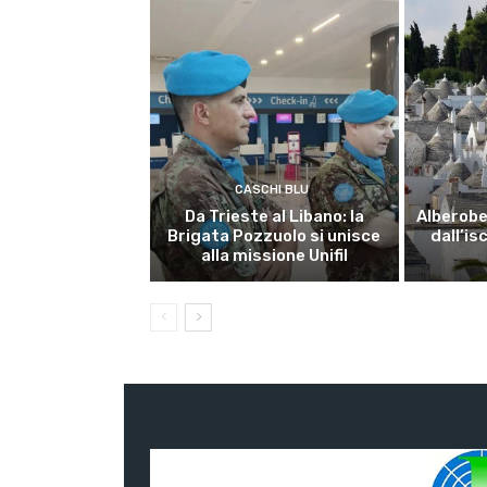
CASCHI BLU
Da Trieste al Libano: la
Alberobel
Brigata Pozzuolo si unisce
dall’is
alla missione Unifil