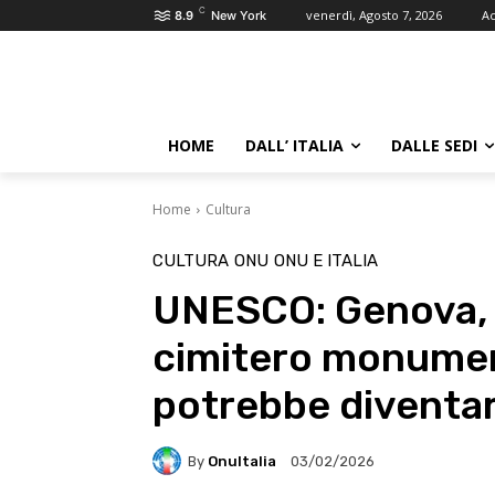
C
venerdì, Agosto 7, 2026
Ac
8.9
New York
HOME
DALL’ ITALIA
DALLE SEDI
Home
Cultura
CULTURA
ONU
ONU E ITALIA
UNESCO: Genova, d
cimitero monumen
potrebbe diventa
By
OnuItalia
03/02/2026