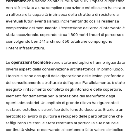
terremoto
che hanno colpito l’Emilia nel 2012. L’opera di ripristino
non si è limitata a una semplice riparazione estetica, ma ha mirato
a rafforzare la capacità intrinseca della struttura di resistere a
eventuali futuri eventi sismici, incrementando così la resilienza
complessiva del monumento. L’estensione dell’area d’intervento è
stata eccezionale, coprendo circa 1.800 metri lineari di percorso e
coinvolgendo ben 341 archi sui 658 totali che compongono
l’intera infrastruttura.
Le
operazioni tecniche
sono state molteplici e hanno riguardato
diversi aspetti della conservazione architettonica. In primo luogo,
i tecnici si sono occupati della riparazione delle lesioni profonde e
del consolidamento strutturale dell’opera. Parallelamente, è stato
eseguito il rifacimento completo degli intonaci e delle coperture,
elementi fondamentali per la protezione del manufatto dagli
agenti atmosferici. Un capitolo di grande rilievo ha riguardato il
restauro estetico e scientifico delle lunette decorate. Grazie a un
meticoloso lavoro di pulitura e recupero delle parti pittoriche che
raffigurano i Misteri, è stata restituita al portico la sua naturale
continuità visiva, preservando al contempo l’alto valore simbolico