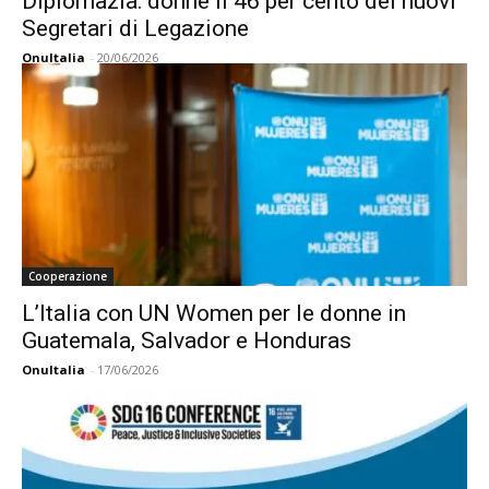
Diplomazia: donne il 46 per cento dei nuovi
Segretari di Legazione
OnuItalia
-
20/06/2026
Cooperazione
L’Italia con UN Women per le donne in
Guatemala, Salvador e Honduras
OnuItalia
-
17/06/2026