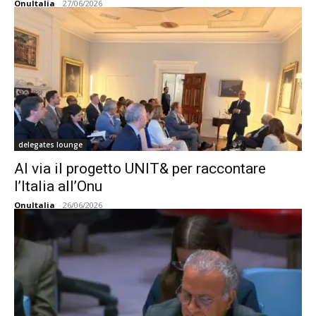
OnuItalia
-
27/06/2026
delegates lounge
Al via il progetto UNIT& per raccontare
l’Italia all’Onu
OnuItalia
-
26/06/2026