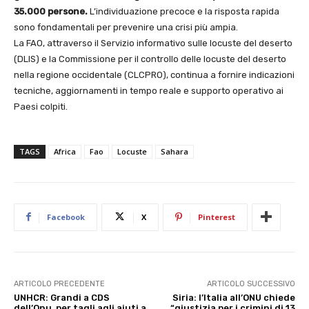
35.000 persone.
L’individuazione precoce e la risposta rapida
sono fondamentali per prevenire una crisi più ampia.
La FAO, attraverso il Servizio informativo sulle locuste del deserto
(DLIS) e la Commissione per il controllo delle locuste del deserto
nella regione occidentale (CLCPRO), continua a fornire indicazioni
tecniche, aggiornamenti in tempo reale e supporto operativo ai
Paesi colpiti.
TAGS
Africa
Fao
Locuste
Sahara
Facebook
X
Pinterest
ARTICOLO PRECEDENTE
ARTICOLO SUCCESSIVO
UNHCR: Grandi a CDS
Siria: l’Italia all’ONU chiede
dell’Onu, per tagli agli aiuti a
“giustizia per i crimini di 13