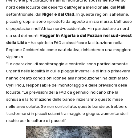
I venti e le precipitazioni hanno facilitato lo spostamento verso
nord delle locuste del deserto dall’Algeria meridionale, dal
Mali
settentrionale, dal
Niger e dal Ciad.
In queste regioni saheliane,
piccoli gruppi si sono riprodotti da agosto a inizio marzo. L’afflusso
di popolazioni nell’Africa nord-occidentale – in particolare a nord
e a sud dei monti
Hoggar in Algeria e del Fezzan nel sud-ovest
della Libia
– ha spinto la FAO a classificare la situazione nella
Regione Occidentale come cautelativa, richiedendo una maggiore
vigilanza.
”Le operazioni di monitoraggio e controllo sono particolarmente
urgenti nelle località in cui le piogge invernali e di inizio primavera
hanno creato condizioni idonee alla riproduzione”, ha dichiarato
Cyril Piou, responsabile del monitoraggio e delle previsioni delle
locuste. ”Le previsioni della FAO da gennaio indicano che la
schiusa e la formazione delle bande inizieranno questo mese
nelle aree colpite. Se non controllate, queste bande potrebbero
trasformarsi in piccoli sciami tra maggio e giugno, aumentando il
rischio per le colture e i pascoli”.