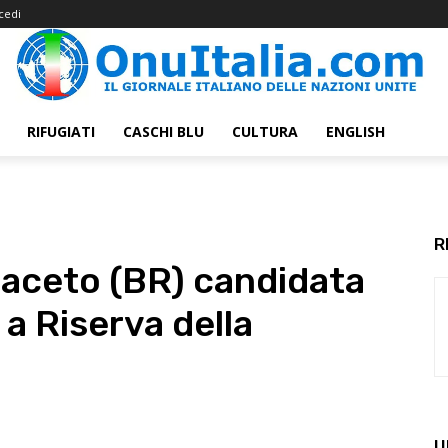
cedi
RIFUGIATI
CASCHI BLU
CULTURA
ENGLISH
R
aceto (BR) candidata
 a Riserva della
U