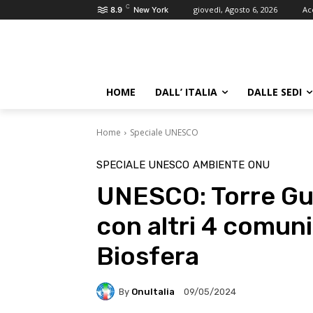
C
giovedì, Agosto 6, 2026
Ac
8.9
New York
HOME
DALL’ ITALIA
DALLE SEDI
Home
Speciale UNESCO
SPECIALE UNESCO
AMBIENTE
ONU
UNESCO: Torre Gu
con altri 4 comuni
Biosfera
By
OnuItalia
09/05/2024