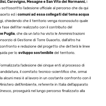
disi, Carovigno, Mesagne e San Vito dei
Normanni,
i
sottoscritto l’adesione ufficiale al percorso che da qui
uaceto ed i
comuni ad
essa collegati dal tema acqua
i, chiedendo che il territorio venga riconosciuto quale
a fase dell’iter realizzato con il contributo del
ne Puglia
, che da un lato ha visto le Amministrazioni
nsorzio di Gestione di Torre Guaceto, dall’altro ha
 confronto e redazione del progetto che detterà le linee
guida per lo
sviluppo sostenibile
del territorio.
Formalizzata l’adesione dei cinque enti al processo di
candidatura, il comitato tecnico-scientifico che, ormai
da alcuni mesi è al lavoro in un costante confronto con il
Ministero dell’Ambiente, referente in Italia dell’apparato
Unesco, proseguirà nel lungo percorso finalizzato alla