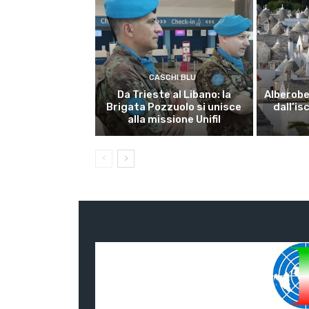
CASCHI BLU
Da Trieste al Libano: la
Alberobel
Brigata Pozzuolo si unisce
dall’is
alla missione Unifil