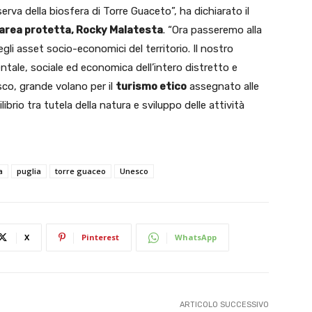
erva della biosfera di Torre Guaceto”, ha dichiarato il
’area protetta, Rocky Malatesta
. “Ora passeremo alla
li asset socio-economici del territorio. Il nostro
ntale, sociale ed economica dell’intero distretto e
co, grande volano per il
turismo etico
assegnato alle
ibrio tra tutela della natura e sviluppo delle attività
a
puglia
torre guaceo
Unesco
X
Pinterest
WhatsApp
ARTICOLO SUCCESSIVO