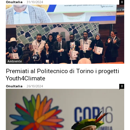
OnuItalia
-
31/10/2024
0
Ambiente
Premiati al Politecnico di Torino i progetti
Youth4Climate
OnuItalia
-
26/10/2024
0