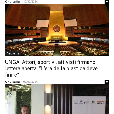
OnuItalia
-
17/10/2024
0
Ambiente
UNGA: Attori, sportivi, attivisti firmano
lettera aperta, ”L’era della plastica deve
finire”
OnuItalia
-
09/09/2024
0