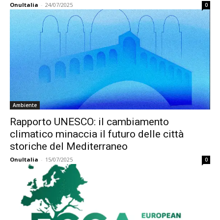
OnuItalia
-
24/07/2025
0
Ambiente
Rapporto UNESCO: il cambiamento
climatico minaccia il futuro delle città
storiche del Mediterraneo
OnuItalia
-
15/07/2025
0