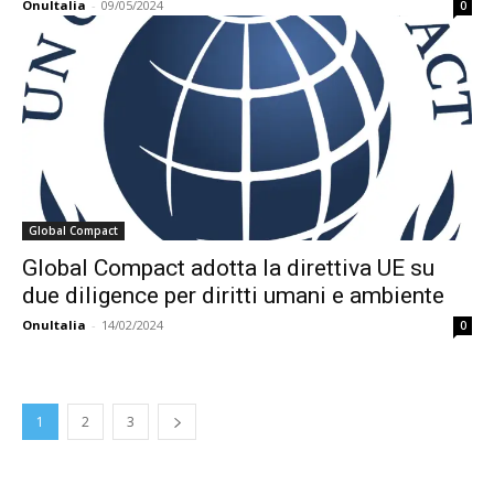
OnuItalia
-
09/05/2024
0
Global Compact
Global Compact adotta la direttiva UE su
due diligence per diritti umani e ambiente
OnuItalia
-
14/02/2024
0
1
2
3