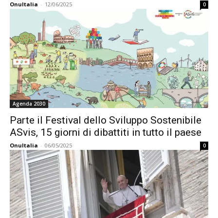
OnuItalia
-
12/06/2025
0
Agenda 2030
Parte il Festival dello Sviluppo Sostenibile
ASvis, 15 giorni di dibattiti in tutto il paese
OnuItalia
-
06/05/2025
0